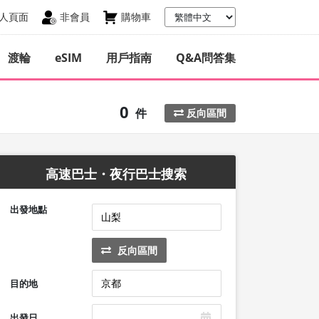
人頁面
非會員
購物車
渡輪
eSIM
用戶指南
Q&A問答集
0
件
反向區間
高速巴士・夜行巴士搜索
出發地點
反向區間
目的地
出發日