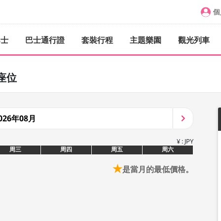
個
巴士
巴士通行證
套裝行程
主題樂園
觀光列車
座位
026年08月
¥ : JPY
周三
周四
周五
周六
★
是當月的最低價格。