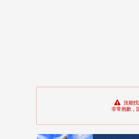
沒能找
非常抱歉，