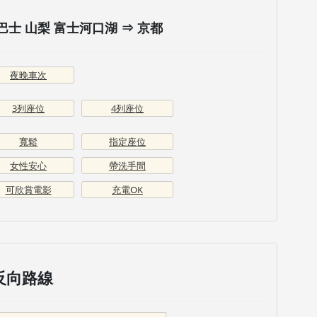
士 山梨 富士河口湖 ⇒ 京都
夜晚車次
3列座位
4列座位
寬鬆
指定座位
女性安心
帶洗手間
可欣賞電影
充電OK
反向路線