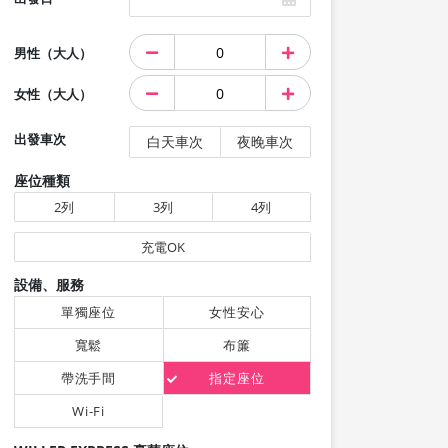
男性（大人）
女性（大人）
出發車次
白天車次
夜晚車次
座位種類
2列
3列
4列
充電OK
設備、服務
單獨座位
女性安心
寬鬆
布簾
帶洗手間
指定座位
Wi-Fi