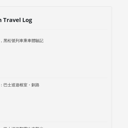
n Travel Log
，黑松號列車乘車體驗記
：巴士巡遊根室・釧路