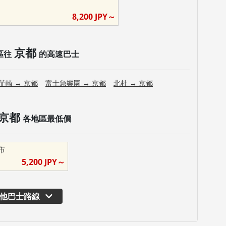
8,200
JPY～
京都
區往
的高速巴士
韮崎
→
京都
富士急樂園
→
京都
北杜
→
京都
京都
各地區最低價
市
5,200
JPY～
他巴士路線