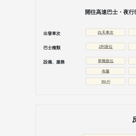
開往高速巴士・夜行巴
白天車次
出發車次
2列座位
巴士種類
單獨座位
設備、服務
布簾
Wi-Fi