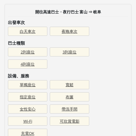
開往高速巴士・夜行巴士 富山 ⇒ 岐阜
出發車次
白天車次
夜晚車次
巴士種類
2列座位
3列座位
4列座位
設備、服務
單獨座位
寬鬆
指定座位
布簾
女性安心
帶洗手間
Wi-Fi
可欣賞電影
充電OK