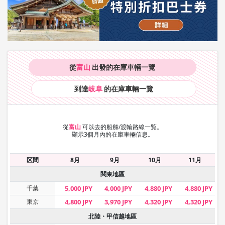
從
富山
出發的在庫車輛
一覽
到達
岐阜
的在庫車輛
一覽
從
富山
可以去的船舶/渡輪路線一覧。
顯示3個月內的在庫車輛信息。
区間
8月
9月
10月
11月
関東地區
千葉
5,000 JPY
4,000 JPY
4,880 JPY
4,880 JPY
東京
4,800 JPY
3,970 JPY
4,320 JPY
4,320 JPY
北陸・甲信越地區