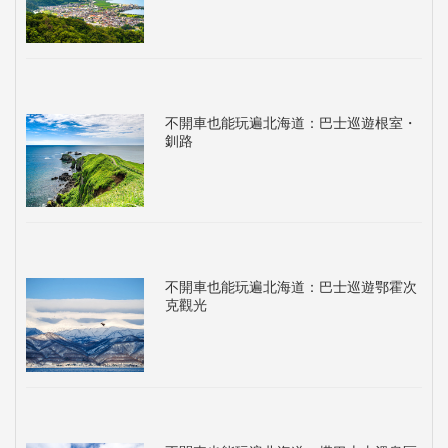
不開車也能玩遍北海道：巴士巡遊根室・
釧路
不開車也能玩遍北海道：巴士巡遊鄂霍次
克觀光