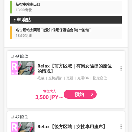
新宿車站南出口
13:00出發
下車地點
名古屋站太閣通口(愛知信用保證協會前) *僅出口
18:50到達
4列座位
Relax【前方区域｜有男女隔壁的座位
的情况】
毛毯
座椅調節
寬鬆
充電OK
指定座位
大人
預約
3,500 JPY～
4列座位
Relax【後方区域｜女性專用座席】