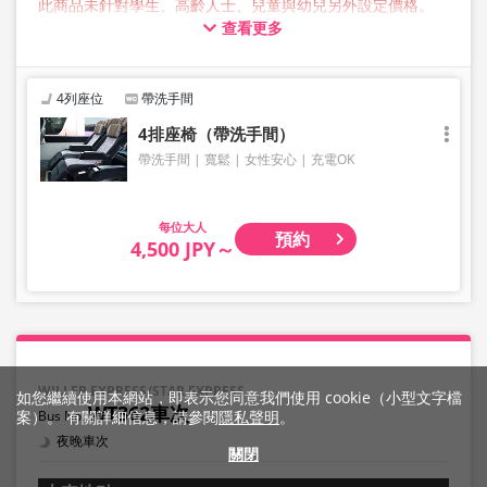
此商品未針對學生、高齡人士、兒童與幼兒另外設定價格。
所有顧客預約時均請選擇成人價格。
查看更多
【關於行李】
JAM JAM EXPRESS 營運的巴士行李箱中可存放的行李最大尺
寸，三邊總長不超過 160 公分，重量不超過 10 公斤，每人
4列座位
帶洗手間
限定一件。超過此尺寸的行李不能帶上車或存放在後行李箱
中，因此敬請提前自行委託業者托運。
4排座椅（帶洗手間）
請注意，如果您攜帶的行李超出規範，您將被拒絕乘車，並
帶洗手間
寬鬆
女性安心
充電OK
需支付取消費用。
我們不接受樂器、自行車、滑雪板、易碎物品、危險物品、
貴重物品或寵物等大件行李，敬請理解與見諒。
大人
預約
4,500 JPY～
WILLER EXPRESS/STAR EXPRESS
如您繼續使用本網站，即表示您同意我們使用 cookie（小型文字檔
WT362車次
案）。 有關詳細信息，請參閱
隱私聲明
。
夜晚車次
關閉