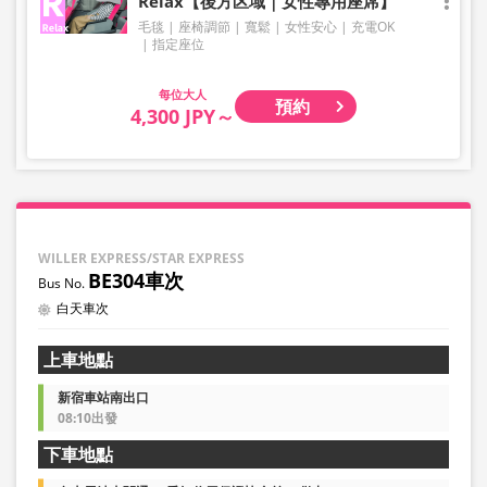
Relax【後方区域｜女性專用座席】
毛毯
座椅調節
寬鬆
女性安心
充電OK
指定座位
大人
預約
4,300 JPY～
WILLER EXPRESS/STAR EXPRESS
BE304車次
白天車次
上車地點
新宿車站南出口
08:10出發
下車地點