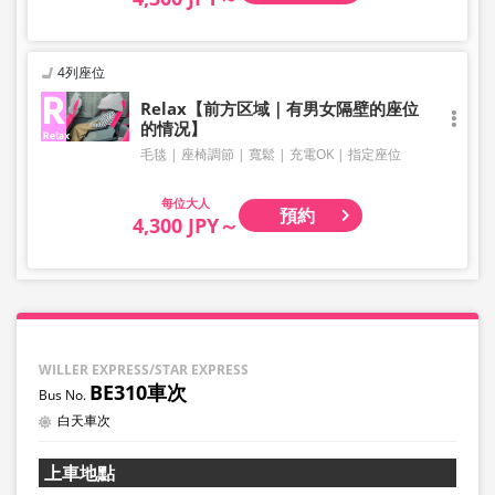
4列座位
Relax【前方区域｜有男女隔壁的座位
的情况】
毛毯
座椅調節
寬鬆
充電OK
指定座位
大人
預約
4,300 JPY～
WILLER EXPRESS/STAR EXPRESS
BE310車次
白天車次
上車地點