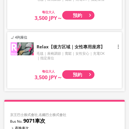
大人
預約
3,500 JPY～
4列座位
Relax【後方区域｜女性專用座席】
毛毯
座椅調節
寬鬆
女性安心
充電OK
指定座位
大人
預約
3,500 JPY～
京王巴士株式會社,名鐵巴士株式會社
9071車次
夜晚車次