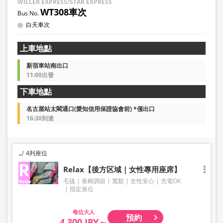
WILLER EXPRESS/STAR EXPRESS
WT308車次
白天車次
上車地點
新宿車站南出口
11:00出發
下車地點
名古屋站太閣通口(愛知信用保證協會前) *僅出口
16:30到達
4列座位
Relax【後方区域｜女性專用座席】
毛毯
座椅調節
寬鬆
女性安心
充電OK
指定座位
大人
預約
4,300 JPY～