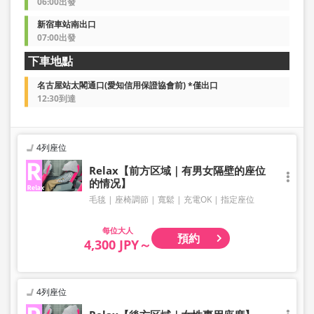
06:00出發
新宿車站南出口
07:00出發
下車地點
名古屋站太閣通口(愛知信用保證協會前) *僅出口
12:30到達
4列座位
Relax【前方区域｜有男女隔壁的座位
的情况】
毛毯
座椅調節
寬鬆
充電OK
指定座位
大人
預約
4,300 JPY～
4列座位