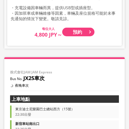
・充電設備因車輛而異，提供USB型或插座型。
・因加班車或車輛維修等因素，車輛及座位規格可能於未事
先通知的情況下變更。敬請見諒。
大人
預約
4,800 JPY～
株式會社JAM JAM Express
JX25車次
夜晚車次
上車地點
東京迪士尼樂園巴士總站西方（15號）
22:30出發
新宿車站南出口