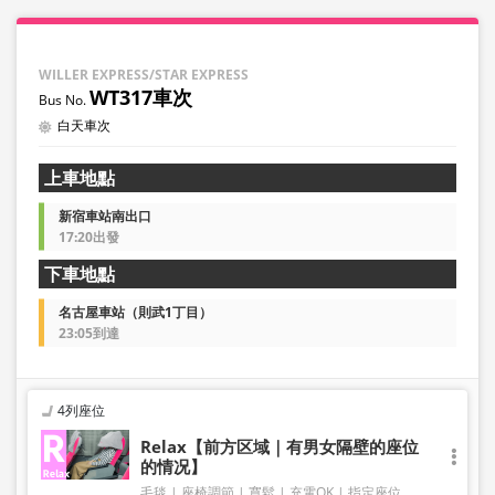
WILLER EXPRESS/STAR EXPRESS
WT317車次
白天車次
上車地點
新宿車站南出口
17:20出發
下車地點
名古屋車站（則武1丁目）
23:05到達
4列座位
Relax【前方区域｜有男女隔壁的座位
的情况】
毛毯
座椅調節
寬鬆
充電OK
指定座位