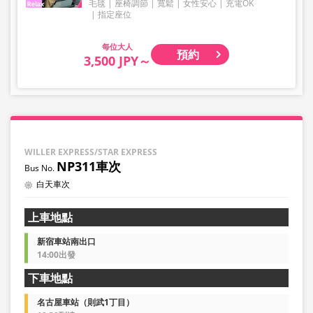
毛毯
座椅調節
寬鬆
女性安心
充電OK
指定座位
大人
預約
3,500 JPY～
WILLER EXPRESS/STAR EXPRESS
NP311車次
白天車次
上車地點
新宿車站南出口
14:00出發
下車地點
名古屋車站（則武1丁目）