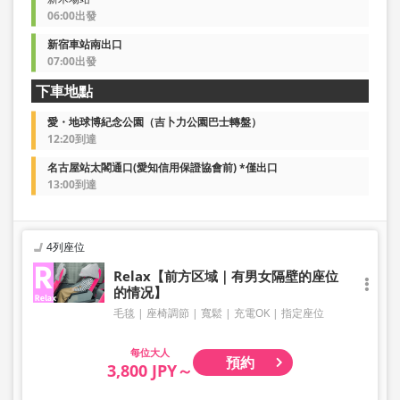
06:00出發
新宿車站南出口
07:00出發
下車地點
愛・地球博紀念公園（吉卜力公園巴士轉盤）
12:20到達
名古屋站太閣通口(愛知信用保證協會前) *僅出口
13:00到達
4列座位
Relax【前方区域｜有男女隔壁的座位
的情况】
毛毯
座椅調節
寬鬆
充電OK
指定座位
大人
預約
3,800 JPY～