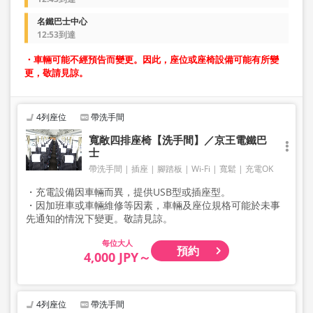
名鐵巴士中心
12:53到達
・車輛可能不經預告而變更。因此，座位或座椅設備可能有所變
更，敬請見諒。
4列座位
帶洗手間
寬敞四排座椅【洗手間】／京王電鐵巴
士
帶洗手間
插座
腳踏板
Wi-Fi
寬鬆
充電OK
・充電設備因車輛而異，提供USB型或插座型。
・因加班車或車輛維修等因素，車輛及座位規格可能於未事
先通知的情況下變更。敬請見諒。
大人
預約
4,000 JPY～
4列座位
帶洗手間