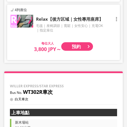
4列座位
Relax【後方区域｜女性專用座席】
毛毯
座椅調節
寬鬆
女性安心
充電OK
指定座位
大人
預約
3,800 JPY～
WILLER EXPRESS/STAR EXPRESS
WT302R車次
白天車次
上車地點
新木場站