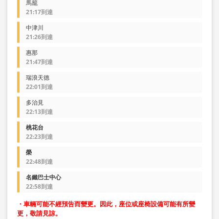
馬籠
21:17到達
中津川
21:26到達
惠那
21:47到達
瑞浪天德
22:01到達
多治見
22:13到達
桃花台
22:23到達
榮
22:48到達
名鐵巴士中心
22:58到達
・車輛可能不經預告而變更。因此，座位或座椅設備可能有所變
更，敬請見諒。