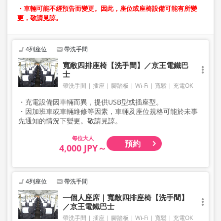
・車輛可能不經預告而變更。因此，座位或座椅設備可能有所變
更，敬請見諒。
4列座位
帶洗手間
寬敞四排座椅【洗手間】／京王電鐵巴
士
帶洗手間
插座
腳踏板
Wi-Fi
寬鬆
充電OK
・充電設備因車輛而異，提供USB型或插座型。
・因加班車或車輛維修等因素，車輛及座位規格可能於未事
先通知的情況下變更。敬請見諒。
大人
預約
4,000 JPY～
4列座位
帶洗手間
一個人座席｜寬敞四排座椅【洗手間】
／京王電鐵巴士
帶洗手間
插座
腳踏板
Wi-Fi
寬鬆
充電OK