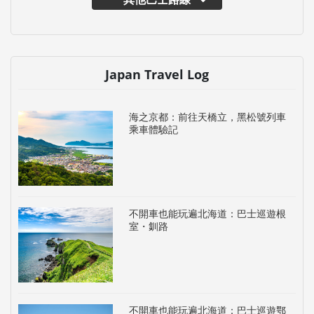
Japan Travel Log
海之京都：前往天橋立，黑松號列車
乘車體驗記
不開車也能玩遍北海道：巴士巡遊根
室・釧路
不開車也能玩遍北海道：巴士巡遊鄂