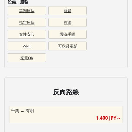
設備、服務
單獨座位
寬鬆
指定座位
布簾
女性安心
帶洗手間
Wi-Fi
可欣賞電影
充電OK
反向路線
千葉
→
有明
1,400
JPY～