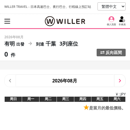
WILLER TRAVEL - 日本高速巴士、夜行巴士、行程線上預訂站
個人頁面
非會員
2026年08月
有明
千葉
3列座位
0
反向區間
件
2026年08月
¥ : JPY
周日
周一
周二
周三
周四
周五
周六
★
是當月的最低價格。