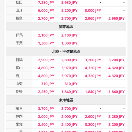
秋田
7,280 JPY
5,930 JPY
-
-
山形
6,000 JPY
5,200 JPY
8,000 JPY
-
福島
2,700 JPY
2,700 JPY
2,960 JPY
2,960 JPY
関東地區
群馬
2,100 JPY
2,100 JPY
-
-
千葉
1,300 JPY
1,300 JPY
-
-
北陸・甲信越地區
新潟
2,900 JPY
2,800 JPY
3,200 JPY
3,200 JPY
富山
4,800 JPY
3,970 JPY
4,320 JPY
4,320 JPY
石川
4,800 JPY
3,970 JPY
4,320 JPY
4,320 JPY
山梨
310 JPY
310 JPY
-
-
長野
2,250 JPY
1,840 JPY
1,840 JPY
1,840 JPY
東海地區
岐阜
3,700 JPY
3,700 JPY
-
-
靜岡
2,000 JPY
2,000 JPY
2,600 JPY
3,280 JPY
愛知
2,400 JPY
2,400 JPY
3,200 JPY
3,200 JPY