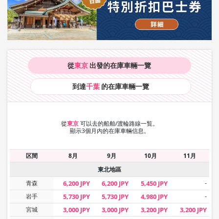
從
東京
出發的在庫車輛
一覽
到達
千葉
的在庫車輛
一覽
從
東京
可以去的船舶/渡輪路線一覧。
顯示3個月內的在庫車輛信息。
区間
8月
9月
10月
11月
東北地區
青森
6,200 JPY
6,200 JPY
5,450 JPY
-
岩手
5,730 JPY
5,730 JPY
4,980 JPY
-
宮城
3,000 JPY
3,000 JPY
3,200 JPY
3,200 JPY