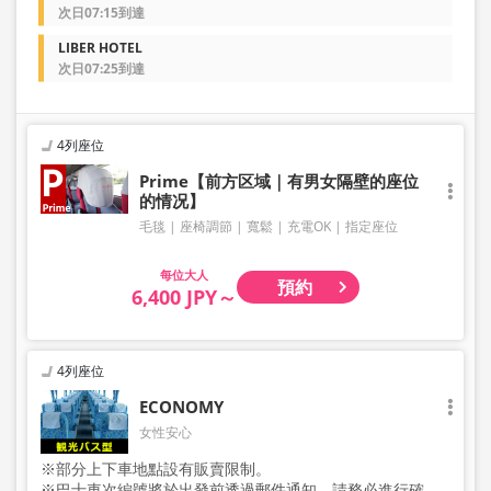
次日07:15到達
LIBER HOTEL
次日07:25到達
4列座位
Prime【前方区域｜有男女隔壁的座位
的情况】
毛毯
座椅調節
寬鬆
充電OK
指定座位
大人
預約
6,400 JPY～
4列座位
ECONOMY
女性安心
※部分上下車地點設有販賣限制。
※巴士車次編號將於出發前透過郵件通知，請務必進行確