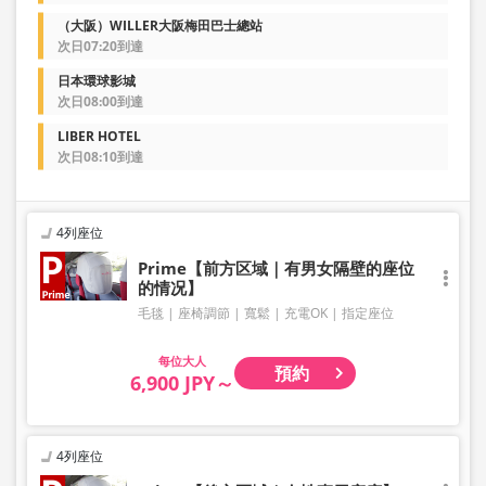
（大阪）WILLER大阪梅田巴士總站
次日07:20到達
日本環球影城
次日08:00到達
LIBER HOTEL
次日08:10到達
4列座位
Prime【前方区域｜有男女隔壁的座位
的情况】
毛毯
座椅調節
寬鬆
充電OK
指定座位
大人
預約
6,900 JPY～
4列座位