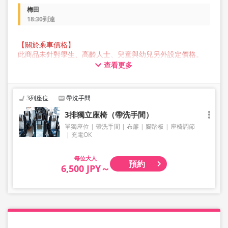
梅田
18:30到達
【關於乘車價格】
此商品未針對學生、高齡人士、兒童與幼兒另外設定價格。
所有顧客預約時均請選擇成人價格。
查看更多
【關於行李】
JAM JAM EXPRESS 營運的巴士行李箱中可存放的行李最大尺
寸，三邊總長不超過 160 公分，重量不超過 10 公斤，每人
3列座位
帶洗手間
限定一件。超過此尺寸的行李不能帶上車或存放在後行李箱
中，因此敬請提前自行委託業者托運。
3排獨立座椅（帶洗手間）
請注意，如果您攜帶的行李超出規範，您將被拒絕乘車，並
單獨座位
帶洗手間
布簾
腳踏板
座椅調節
需支付取消費用。
充電OK
我們不接受樂器、自行車、滑雪板、易碎物品、危險物品、
貴重物品或寵物等大件行李，敬請理解與見諒。
大人
預約
6,500 JPY～