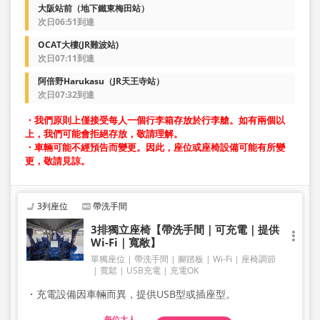
大阪站前（地下鐵東梅田站）
次日06:51到達
OCAT大樓(JR難波站)
次日07:11到達
阿倍野Harukasu（JR天王寺站）
次日07:32到達
・我們原則上僅接受每人一個行李箱存放於行李艙。如有兩個以
上，我們可能會拒絕存放，敬請理解。
・車輛可能不經預告而變更。因此，座位或座椅設備可能有所變
更，敬請見諒。
3列座位
帶洗手間
3排獨立座椅【帶洗手間｜可充電｜提供
Wi-Fi｜寬敞】
單獨座位
帶洗手間
腳踏板
Wi-Fi
座椅調節
寬鬆
USB充電
充電OK
・充電設備因車輛而異，提供USB型或插座型。
大人