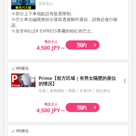
女性安心
※部分上下車地點設有販賣限制。
※巴士車次編號將於出發前透過郵件通知，請務必進行確
認。
※並非WILLER EXPRESS專屬的粉紅色巴士。
大人
預約
4,500 JPY～
4列座位
Prime【前方区域｜有男女隔壁的座位
的情况】
毛毯
座椅調節
寬鬆
充電OK
指定座位
大人
預約
4,500 JPY～
4列座位