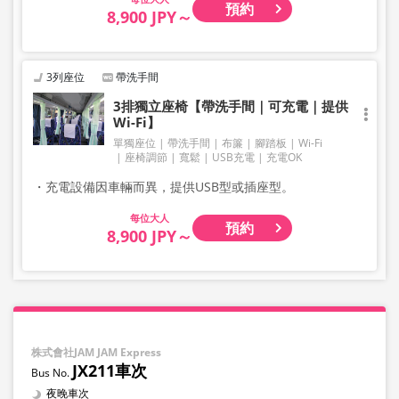
預約
8,900 JPY～
3列座位
帶洗手間
3排獨立座椅【帶洗手間｜可充電｜提供
Wi-Fi】
單獨座位
帶洗手間
布簾
腳踏板
Wi-Fi
座椅調節
寬鬆
USB充電
充電OK
・充電設備因車輛而異，提供USB型或插座型。
大人
預約
8,900 JPY～
株式會社JAM JAM Express
JX211車次
夜晚車次