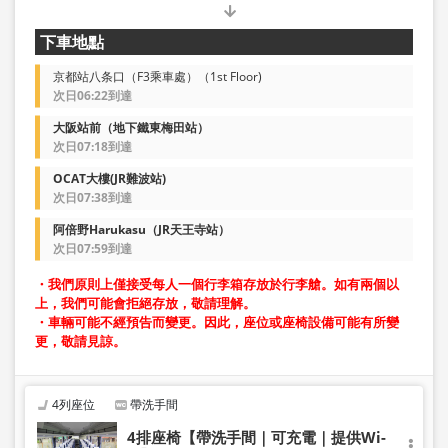
下車地點
京都站八条口（F3乘車處）（1st Floor)
次日06:22到達
大阪站前（地下鐵東梅田站）
次日07:18到達
OCAT大樓(JR難波站)
次日07:38到達
阿倍野Harukasu（JR天王寺站）
次日07:59到達
・我們原則上僅接受每人一個行李箱存放於行李艙。如有兩個以
上，我們可能會拒絕存放，敬請理解。
・車輛可能不經預告而變更。因此，座位或座椅設備可能有所變
更，敬請見諒。
4列座位
帶洗手間
4排座椅【帶洗手間｜可充電｜提供Wi-