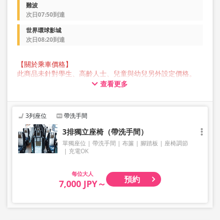
難波
次日07:50到達
世界環球影城
次日08:20到達
【關於乘車價格】
此商品未針對學生、高齡人士、兒童與幼兒另外設定價格。
所有顧客預約時均請選擇成人價格。
查看更多
【關於行李】
JAM JAM EXPRESS 營運的巴士行李箱中可存放的行李最大尺
寸，三邊總長不超過 160 公分，重量不超過 10 公斤，每人
3列座位
帶洗手間
限定一件。超過此尺寸的行李不能帶上車或存放在後行李箱
中，因此敬請提前自行委託業者托運。
3排獨立座椅（帶洗手間）
請注意，如果您攜帶的行李超出規範，您將被拒絕乘車，並
單獨座位
帶洗手間
布簾
腳踏板
座椅調節
需支付取消費用。
充電OK
我們不接受樂器、自行車、滑雪板、易碎物品、危險物品、
貴重物品或寵物等大件行李，敬請理解與見諒。
大人
預約
7,000 JPY～