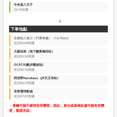
中央道八王子
22:19出發
下車地點
京都站八条口（F3乘車處）（1st Floor)
次日05:00到達
大阪站前（地下鐵東梅田站）
次日05:56到達
OCAT大樓(JR難波站)
次日06:16到達
阿倍野Harukasu（JR天王寺站）
次日06:37到達
世界環球影城
次日07:07到達
・車輛可能不經預告而變更。因此，座位或座椅設備可能有所變
更，敬請見諒。