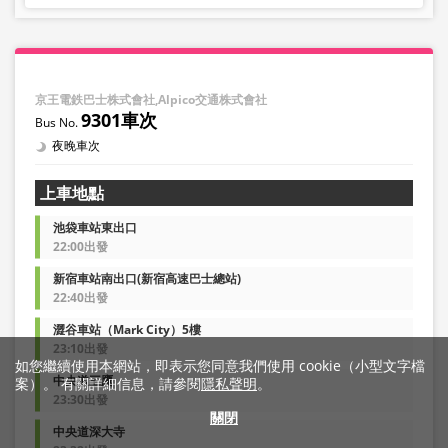
京王電鉄巴士株式會社,Alpico交通株式會社
9301車次
夜晚車次
上車地點
池袋車站東出口
22:00出發
新宿車站南出口(新宿高速巴士總站)
22:40出發
澀谷車站（Mark City）5樓
23:10出發
如您繼續使用本網站，即表示您同意我們使用 cookie（小型文字檔
中央道三鷹
案）。 有關詳細信息，請參閱
隱私聲明
。
23:30出發
關閉
中央道深大寺