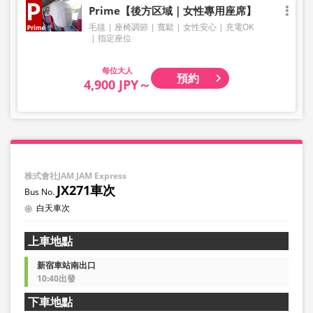
Prime【後方区域｜女性專用座席】
毛毯
座椅調節
寬鬆
女性安心
充電OK
指定座位
大人
預約
4,900 JPY～
株式會社JAM JAM Express
JX271車次
白天車次
上車地點
新宿車站南出口
10:40出發
下車地點