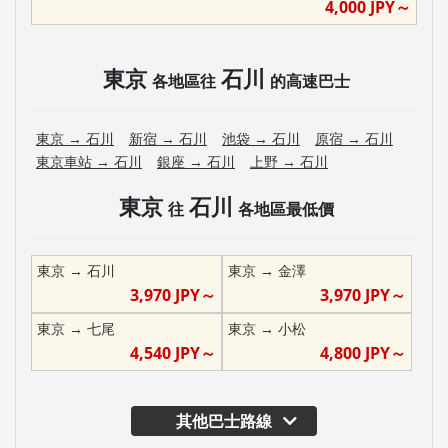
4,000
JPY～
東京
石川
各地區往
的高速巴士
東京
→
石川
新宿
→
石川
池袋
→
石川
原宿
→
石川
東京車站
→
石川
銀座
→
石川
上野
→
石川
東京
石川
往
各地區最低價
東京
→
石川
東京
→
金澤
3,970
JPY～
3,970
JPY～
東京
→
七尾
東京
→
小松
4,540
JPY～
4,800
JPY～
其他巴士路線