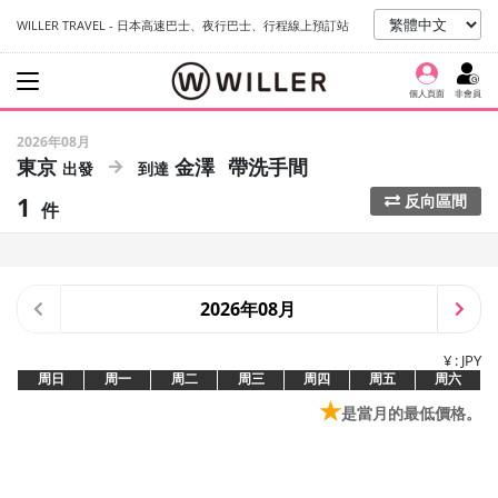
WILLER TRAVEL - 日本高速巴士、夜行巴士、行程線上預訂站
個人頁面
非會員
2026年08月
東京
金澤
帶洗手間
1
反向區間
件
2026年08月
¥ : JPY
周日
周一
周二
周三
周四
周五
周六
★
是當月的最低價格。