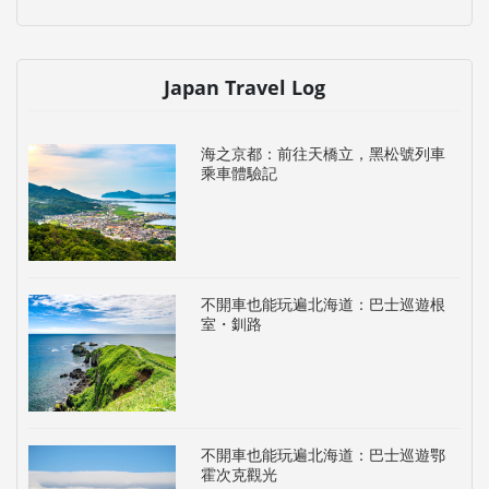
Japan Travel Log
海之京都：前往天橋立，黑松號列車
乘車體驗記
不開車也能玩遍北海道：巴士巡遊根
室・釧路
不開車也能玩遍北海道：巴士巡遊鄂
霍次克觀光