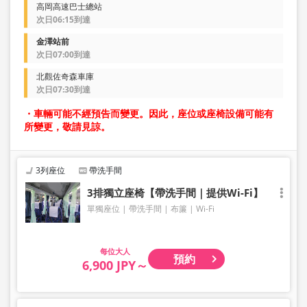
高岡高速巴士總站
次日06:15到達
金澤站前
次日07:00到達
北觀佐奇森車庫
次日07:30到達
・車輛可能不經預告而變更。因此，座位或座椅設備可能有
所變更，敬請見諒。
3列座位
帶洗手間
3排獨立座椅【帶洗手間｜提供Wi-Fi】
單獨座位
帶洗手間
布簾
Wi-Fi
大人
預約
6,900 JPY～