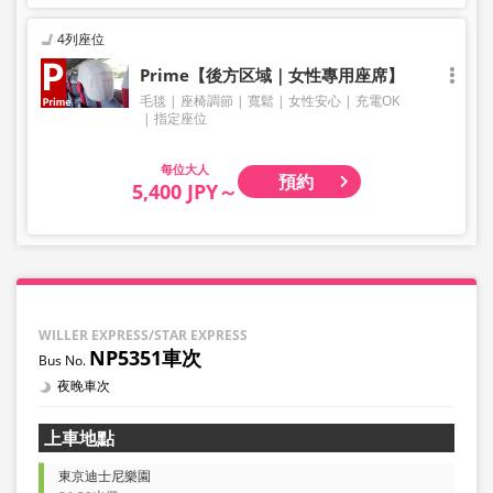
4列座位
Prime【後方区域｜女性專用座席】
毛毯
座椅調節
寬鬆
女性安心
充電OK
指定座位
大人
預約
5,400 JPY～
WILLER EXPRESS/STAR EXPRESS
NP5351車次
夜晚車次
上車地點
東京迪士尼樂園