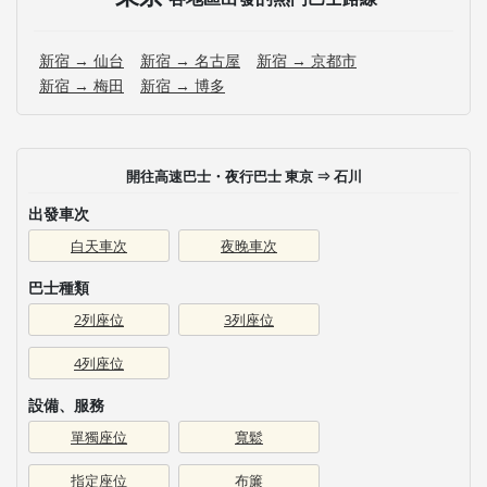
新宿 → 仙台
新宿 → 名古屋
新宿 → 京都市
新宿 → 梅田
新宿 → 博多
開往高速巴士・夜行巴士 東京 ⇒ 石川
出發車次
白天車次
夜晚車次
巴士種類
2列座位
3列座位
4列座位
設備、服務
單獨座位
寬鬆
指定座位
布簾