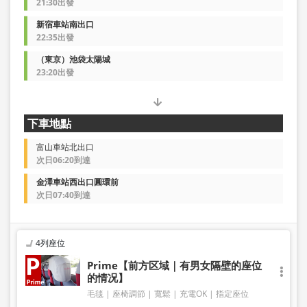
21:30出發
新宿車站南出口
22:35出發
（東京）池袋太陽城
23:20出發
下車地點
富山車站北出口
次日06:20到達
金澤車站西出口圓環前
次日07:40到達
4列座位
Prime【前方区域｜有男女隔壁的座位
的情况】
毛毯
座椅調節
寬鬆
充電OK
指定座位