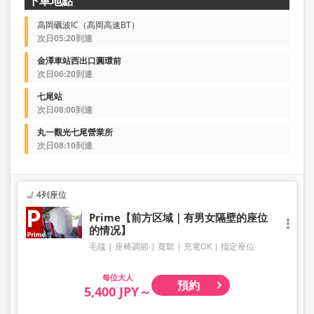
下車地點
高岡礪波IC（高岡高速BT）
次日05:20到達
金澤車站西出口圓環前
次日06:20到達
七尾站
次日08:00到達
丸一觀光七尾營業所
次日08:10到達
4列座位
Prime【前方区域｜有男女隔壁的座位
的情况】
毛毯
座椅調節
寬鬆
充電OK
指定座位
大人
預約
5,400 JPY～