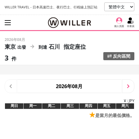
WILLER TRAVEL - 日本高速巴士、夜行巴士、行程線上預訂站
個人頁面
非會員
2026年08月
東京
石川
指定座位
3
反向區間
件
2026年08月
¥ : JPY
周日
周一
周二
周三
周四
周五
周六
★
是當月的最低價格。