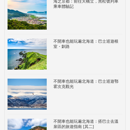
海之京都：前往天橋立，黑松號列車
乘車體驗記
不開車也能玩遍北海道：巴士巡遊根
室・釧路
不開車也能玩遍北海道：巴士巡遊鄂
霍次克觀光
不開車也能玩遍北海道：搭巴士去溫
泉區的旅遊指南 [其二]