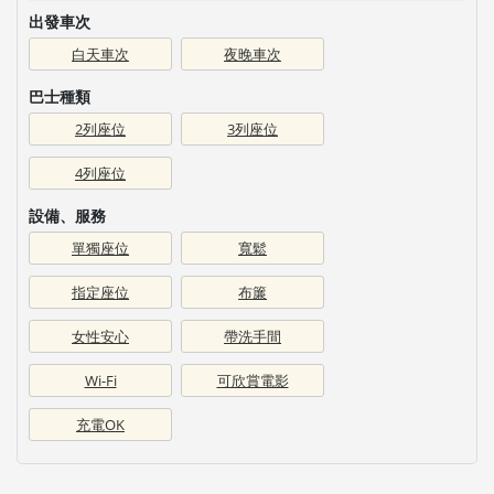
出發車次
白天車次
夜晚車次
巴士種類
2列座位
3列座位
4列座位
設備、服務
單獨座位
寬鬆
指定座位
布簾
女性安心
帶洗手間
Wi-Fi
可欣賞電影
充電OK