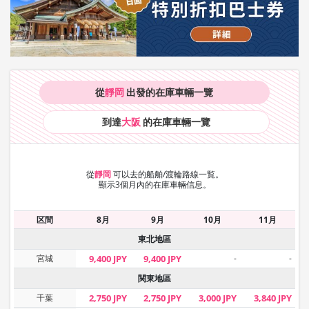
從
靜岡
出發的在庫車輛
一覽
到達
大阪
的在庫車輛
一覽
從
靜岡
可以去的船舶/渡輪路線一覧。
顯示3個月內的在庫車輛信息。
区間
8月
9月
10月
11月
東北地區
宮城
9,400 JPY
9,400 JPY
-
-
関東地區
千葉
2,750 JPY
2,750 JPY
3,000 JPY
3,840 JPY