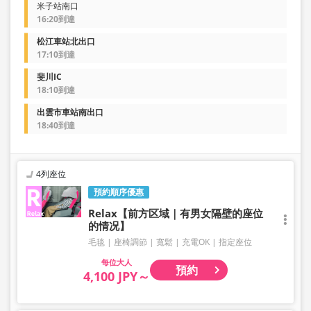
米子站南口
16:20到達
松江車站北出口
17:10到達
斐川IC
18:10到達
出雲市車站南出口
18:40到達
4列座位
預約順序優惠
Relax【前方区域｜有男女隔壁的座位
的情况】
毛毯
座椅調節
寬鬆
充電OK
指定座位
大人
預約
4,100 JPY～