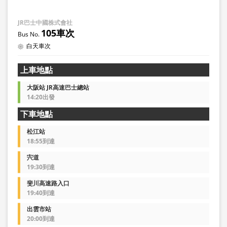
JR巴士中國株式會社
105車次
白天車次
上車地點
大阪站 JR高速巴士總站
14:20出發
下車地點
松江站
18:55到達
宍道
19:30到達
斐川高速路入口
19:40到達
出雲市站
20:00到達