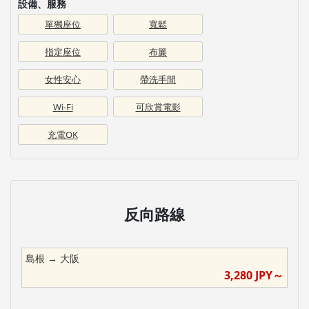
設備、服務
單獨座位
寬鬆
指定座位
布簾
女性安心
帶洗手間
Wi-Fi
可欣賞電影
充電OK
反向路線
島根
→
大阪
3,280
JPY～