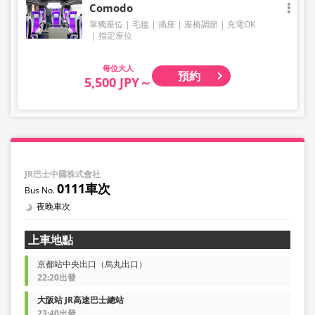
Comodo
單獨座位
毛毯
插座
座椅調節
充電OK
指定座位
大人
預約
5,500 JPY～
JR巴士中國株式會社
0111車次
夜晚車次
上車地點
京都站中央出口（烏丸出口）
22:20出發
大阪站 JR高速巴士總站
23:40出發