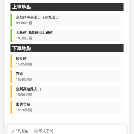
上車地點
京都站中央出口（烏丸出口）
09:00出發
大阪站 JR高速巴士總站
10:20出發
下車地點
松江站
15:05到達
宍道
15:40到達
斐川高速路入口
15:50到達
出雲市站
16:10到達
3列座位
帶洗手間