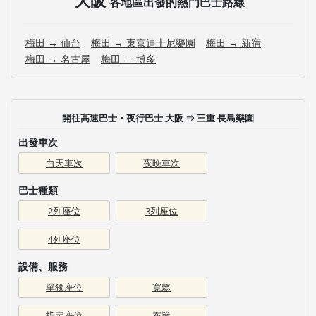
各地區出發的熱門巴士路線
梅田 → 仙台
梅田 → 東京迪士尼樂園
梅田 → 新宿
梅田 → 名古屋
梅田 → 博多
開往高速巴士・夜行巴士 大阪 ⇒ 三重 長島樂園
出發車次
白天車次
夜晚車次
巴士種類
2列座位
3列座位
4列座位
設備、服務
單獨座位
寬鬆
指定座位
布簾