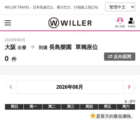
WILLER TRAVEL - 日本高速巴士、夜行巴士、行程線上預訂站
個人頁面
非會員
2026年08月
大阪
長島樂園
單獨座位
0
反向區間
件
2026年08月
¥ : JPY
周日
周一
周二
周三
周四
周五
周六
★
是當月的最低價格。