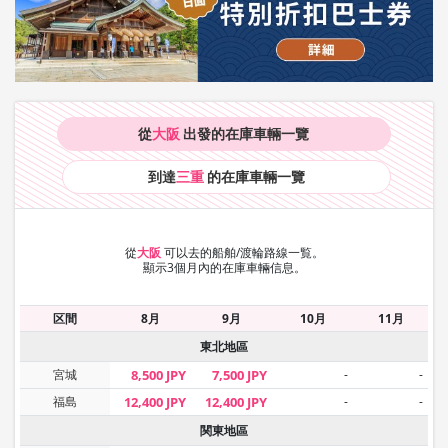
從
大阪
出發的在庫車輛
一覽
到達
三重
的在庫車輛
一覽
從
大阪
可以去的船舶/渡輪路線一覧。
顯示3個月內的在庫車輛信息。
区間
8月
9月
10月
11月
東北地區
宮城
8,500 JPY
7,500 JPY
-
-
福島
12,400 JPY
12,400 JPY
-
-
関東地區