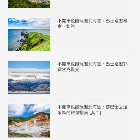
不開車也能玩遍北海道：巴士巡遊根
室・釧路
不開車也能玩遍北海道：巴士巡遊鄂
霍次克觀光
不開車也能玩遍北海道：搭巴士去溫
泉區的旅遊指南 [其二]