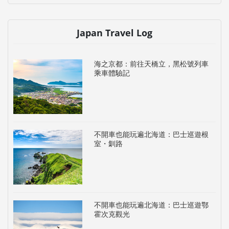
Japan Travel Log
海之京都：前往天橋立，黑松號列車
乘車體驗記
不開車也能玩遍北海道：巴士巡遊根
室・釧路
不開車也能玩遍北海道：巴士巡遊鄂
霍次克觀光