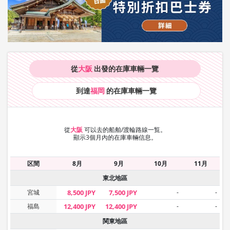
從
大阪
出發的在庫車輛
一覽
到達
福岡
的在庫車輛
一覽
從
大阪
可以去的船舶/渡輪路線一覧。
顯示3個月內的在庫車輛信息。
区間
8月
9月
10月
11月
東北地區
宮城
8,500 JPY
7,500 JPY
-
-
福島
12,400 JPY
12,400 JPY
-
-
関東地區