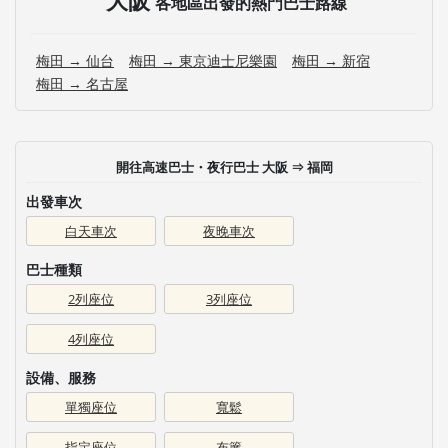
各地區出發的熱門巴士路線
梅田 → 仙台
梅田 → 東京迪士尼樂園
梅田 → 新宿
梅田 → 名古屋
開往高速巴士・夜行巴士 大阪 ⇒ 福岡
出發車次
白天車次
夜晚車次
巴士種類
2列座位
3列座位
4列座位
設備、服務
單獨座位
寬鬆
指定座位
布簾