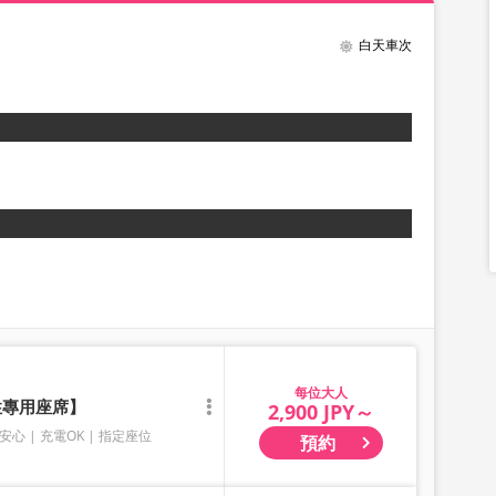
白天車次
大人
性專用座席】
2,900 JPY～
安心
充電OK
指定座位
預約