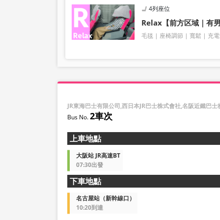
4列座位
Relax【前方区域｜
毛毯
座椅調節
寬鬆
充電
JR東海巴士有限公司,西日本JR巴士株式會社,名阪近鐵巴
2車次
上車地點
大阪站 JR高速BT
07:30出發
下車地點
名古屋站（新幹線口）
10:20到達