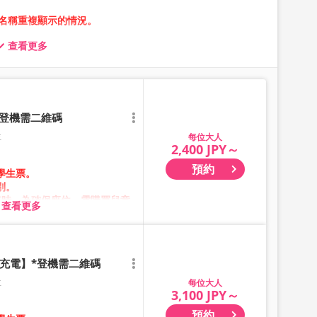
名稱重複顯示的情況。
查看更多
圖片的方案進行預約。
*登機需二維碼
位
大人
2,400 JPY～
預約
學生票。
別。
車時，為確保座位，需購買兒童
查看更多
系統維護，無法進行預約。
充電】*登機需二維碼
。
顯示剩餘數量。
位
大人
3,100 JPY～
次隨時變動。預約前請確認購買
預約