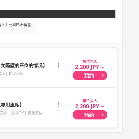
吉卜力公園巴士轉盤）
大人
有男女隔壁的座位的情况】
2,200 JPY～
OK
指定座位
預約
大人
性專用座席】
2,200 JPY～
安心
充電OK
指定座位
預約