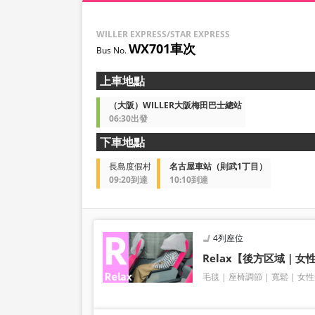
WILLER EXPRESS/STAR EXPRESS
WX701車次
上車地點
（大阪）WILLER大阪梅田巴士總站
06:30出發
下車地點
長島度假村
名古屋車站（則武1丁目）
09:20到達
10:10到達
4列座位
Relax【後方区域｜女
毛毯
座椅調節
寬鬆
女性