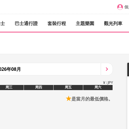
個
巴士
巴士通行證
套裝行程
主題樂園
觀光列車
026年08月
¥ : JPY
周三
周四
周五
周六
★
是當月的最低價格。