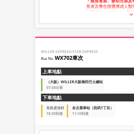
・無長者票、嬰幼兒票及
・部分站點可能不提供相
長者及學生請選擇成人類
・嬰幼兒（0歲以上）乘
票。
嬰幼兒請選擇兒童類別。
・凌晨1點至5點期間因
・庫存狀況並非即時顯示
※即使已售完，也可能仍
WILLER EXPRESS/STAR EXPRESS
・價格將依銷售日期及班
WX702車次
時之銷售價格。
・部分站點可能不提供相
上車地點
（大阪）WILLER大阪梅田巴士總站
07:30出發
下車地點
長島度假村
名古屋車站（則武1丁目）
10:20到達
11:10到達