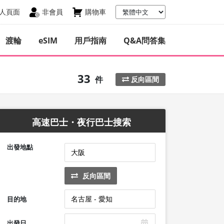
人頁面
非會員
購物車
渡輪
eSIM
用戶指南
Q&A問答集
33
件
反向區間
高速巴士・夜行巴士搜索
出發地點
反向區間
目的地
出發日