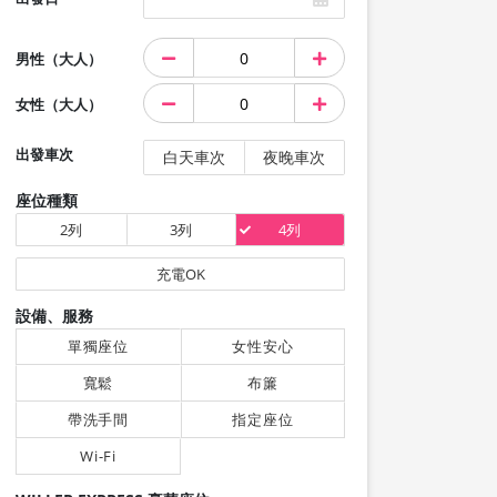
男性（大人）
女性（大人）
出發車次
白天車次
夜晚車次
座位種類
2列
3列
4列
充電OK
設備、服務
單獨座位
女性安心
寬鬆
布簾
帶洗手間
指定座位
Wi-Fi