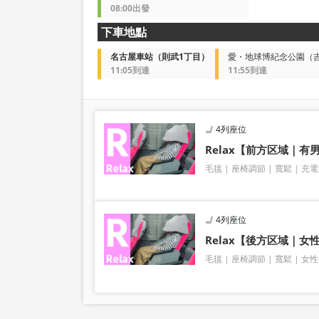
08:00出發
下車地點
名古屋車站（則武1丁目）
愛・地球博紀念公園（
11:05到達
11:55到達
4列座位
Relax【前方区域｜
毛毯
座椅調節
寬鬆
充電
4列座位
Relax【後方区域｜女
毛毯
座椅調節
寬鬆
女性