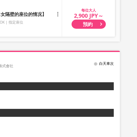
大人
有男女隔壁的座位的情况】
2,900 JPY～
OK
指定座位
預約
白天車次
士株式會社