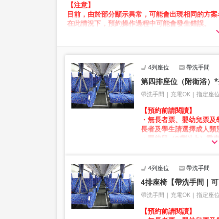
【注意】
目前，由於部分顯示異常，可能會出現相同的方案
在此情況下，預約操作過程中可能會發生錯誤。
造成不便，敬請見諒。如出現錯誤訊息，請從不同
4列座位
帶洗手間
第四排座位（附衛浴）
帶洗手間
充電OK
指定座
【預約前請閱讀】
・無長者票、嬰幼兒票及
長者及學生請選擇成人類
・嬰幼兒（0歲以上）乘
票。
嬰幼兒請選擇兒童類別。
4列座位
帶洗手間
・凌晨1點至5點期間因
4排座椅【帶洗手間｜可
・庫存狀況並非即時顯示
※即使已售完，也可能仍
帶洗手間
充電OK
指定座
・價格將依銷售日期及班
【預約前請閱讀】
時之銷售價格。