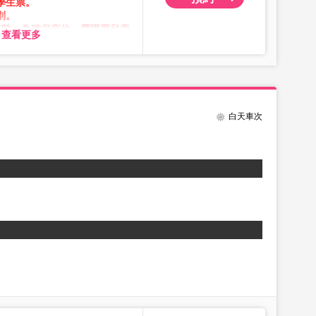
學生票。
關服務。
別。
車時，為確保座位，需購買兒童
查看更多
系統維護，無法進行預約。
。
顯示剩餘數量。
白天車次
次隨時變動。預約前請確認購買
關服務。