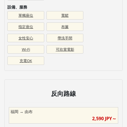
設備、服務
單獨座位
寬鬆
指定座位
布簾
女性安心
帶洗手間
Wi-Fi
可欣賞電影
充電OK
反向路線
福岡
→
由布
2,590
JPY～