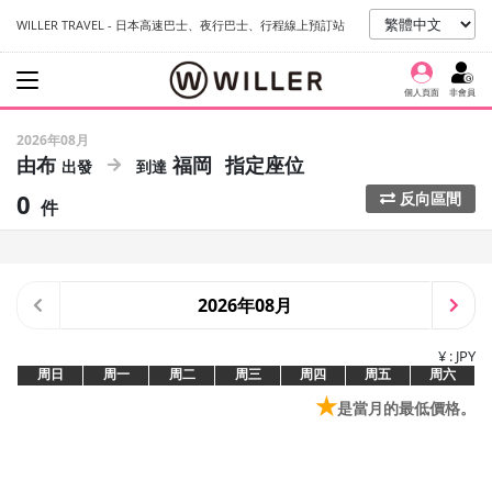
WILLER TRAVEL - 日本高速巴士、夜行巴士、行程線上預訂站
個人頁面
非會員
2026年08月
由布
福岡
指定座位
0
反向區間
件
2026年08月
¥ : JPY
周日
周一
周二
周三
周四
周五
周六
★
是當月的最低價格。