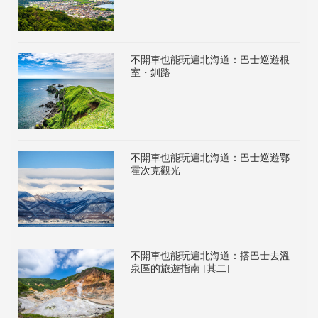
不開車也能玩遍北海道：巴士巡遊根
室・釧路
不開車也能玩遍北海道：巴士巡遊鄂
霍次克觀光
不開車也能玩遍北海道：搭巴士去溫
泉區的旅遊指南 [其二]