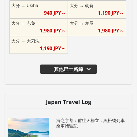
大分
→
Ukiha
大分
→
朝倉
940
JPY～
1,190
JPY～
大分
→
志免
大分
→
粕屋
1,980
JPY～
1,980
JPY～
大分
→
大刀洗
1,190
JPY～
其他巴士路線
Japan Travel Log
海之京都：前往天橋立，黑松號列車
乘車體驗記