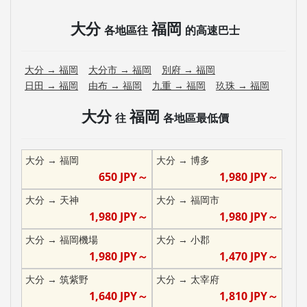
大分
福岡
各地區往
的高速巴士
大分
→
福岡
大分市
→
福岡
別府
→
福岡
日田
→
福岡
由布
→
福岡
九重
→
福岡
玖珠
→
福岡
大分
福岡
往
各地區最低價
大分
→
福岡
大分
→
博多
650
JPY～
1,980
JPY～
大分
→
天神
大分
→
福岡市
1,980
JPY～
1,980
JPY～
大分
→
福岡機場
大分
→
小郡
1,980
JPY～
1,470
JPY～
大分
→
筑紫野
大分
→
太宰府
1,640
JPY～
1,810
JPY～