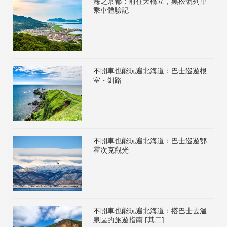
海之京都：前往天橋立，黑松號列車
乘車體驗記
不開車也能玩遍北海道：巴士巡遊根
室・釧路
不開車也能玩遍北海道：巴士巡遊鄂
霍次克觀光
不開車也能玩遍北海道：搭巴士去溫
泉區的旅遊指南 [其二]