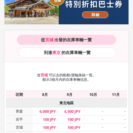
從
宮城
出發的在庫車輛
一覽
到達
東京
的在庫車輛
一覽
從
宮城
可以去的船舶/渡輪路線一覧。
顯示3個月內的在庫車輛信息。
区間
8月
9月
10月
11月
東北地區
青森
6,000 JPY
4,500 JPY
-
-
岩手
100 JPY
100 JPY
-
-
宮城
100 JPY
100 JPY
-
-