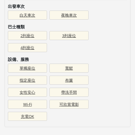
出發車次
白天車次
夜晚車次
巴士種類
2列座位
3列座位
4列座位
設備、服務
單獨座位
寬鬆
指定座位
布簾
女性安心
帶洗手間
Wi-Fi
可欣賞電影
充電OK