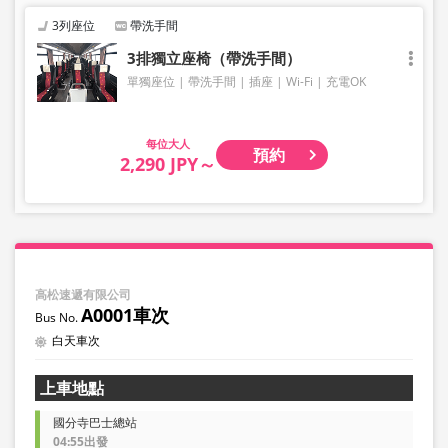
3列座位
帶洗手間
3排獨立座椅（帶洗手間）
單獨座位
帶洗手間
插座
Wi-Fi
充電OK
大人
預約
2,290 JPY～
高松速遞有限公司
A0001車次
白天車次
上車地點
國分寺巴士總站
04:55出發