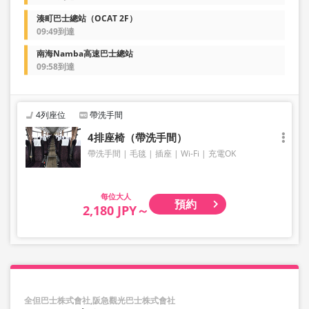
湊町巴士總站（OCAT 2F）
09:49到達
南海Namba高速巴士總站
09:58到達
4列座位
帶洗手間
4排座椅（帶洗手間）
帶洗手間
毛毯
插座
Wi-Fi
充電OK
大人
預約
2,180 JPY～
全但巴士株式會社,阪急觀光巴士株式會社