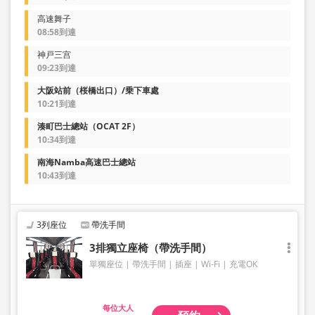
高速舞子
08:58到達
神戸三宫
09:23到達
大阪站前（桜橋出口）/乗下車處
10:21到達
湊町巴士總站（OCAT 2F）
10:34到達
南海Namba高速巴士總站
10:43到達
3列座位
帶洗手間
3排獨立座椅（帶洗手間）
單獨座位
帶洗手間
插座
Wi-Fi
充電OK
大人