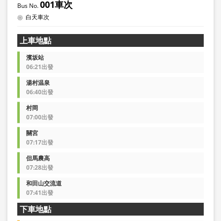
001車次
白天車次
上車地點
濱坂站
06:21出發
湯村温泉
06:40出發
村岡
07:00出發
關宮
07:17出發
但馬農高
07:28出發
和田山交流道
07:41出發
下車地點