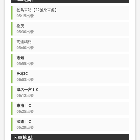
徳島車站【22號乘車處】
05:15出發
松茂
05:30出發
高速鳴門
05:40出發
志知
05:55出發
洲本IC
06:03出發
津名一宮ＩＣ
06:12出發
東浦ＩＣ
06:25出發
淡路ＩＣ
06:29出發
下車地點