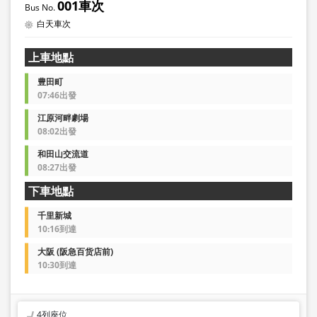
001車次
白天車次
上車地點
豊田町
07:46出發
江原河畔劇場
08:02出發
和田山交流道
08:27出發
下車地點
千里新城
10:16到達
大阪 (阪急百货店前)
10:30到達
4列座位