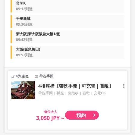
寶塚IC
09:12到達
千里新城
09:30到達
新大阪(新大阪阪急大樓1樓)
09:42到達
大阪(阪急梅田)
09:52到達
4列座位
帶洗手間
4排座椅【帶洗手間｜可充電｜寬敞】
帶洗手間
插座
腳踏板
寬鬆
充電OK
大人
預約
3,050 JPY～