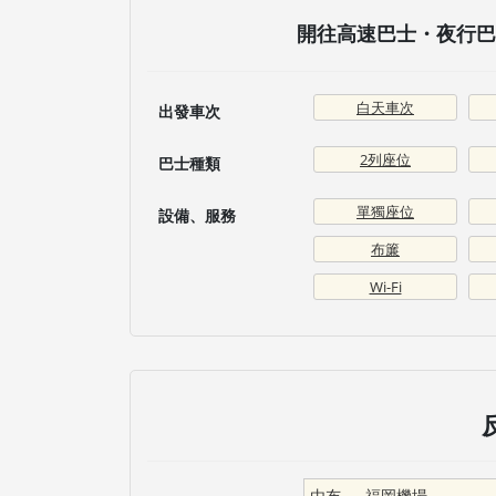
開往高速巴士・夜行巴士
白天車次
出發車次
2列座位
巴士種類
單獨座位
設備、服務
布簾
Wi-Fi
由布
→
福岡機場