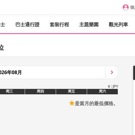
個
巴士
巴士通行證
套裝行程
主題樂園
觀光列車
位
026年08月
¥ : JPY
周三
周四
周五
周六
★
是當月的最低價格。