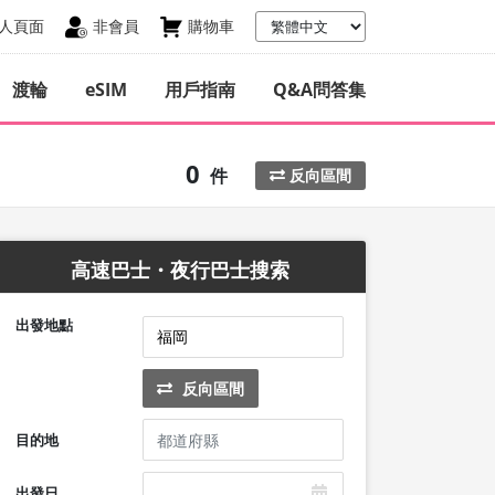
人頁面
非會員
購物車
渡輪
eSIM
用戶指南
Q&A問答集
0
件
反向區間
高速巴士・夜行巴士搜索
出發地點
反向區間
目的地
出發日