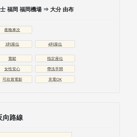
 福岡 福岡機場 ⇒ 大分 由布
夜晚車次
3列座位
4列座位
寬鬆
指定座位
女性安心
帶洗手間
可欣賞電影
充電OK
反向路線