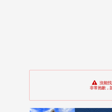
沒能找
非常抱歉，