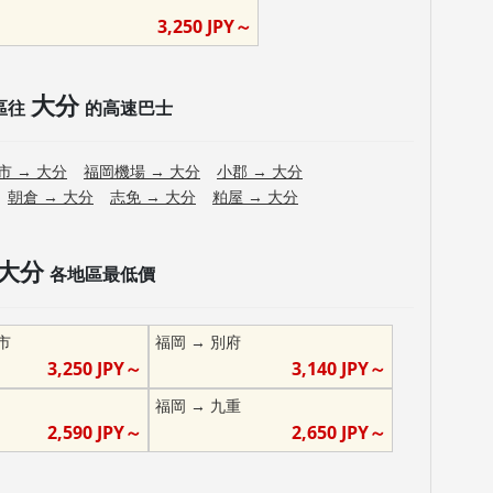
3,250
JPY～
大分
區往
的高速巴士
市
→
大分
福岡機場
→
大分
小郡
→
大分
朝倉
→
大分
志免
→
大分
粕屋
→
大分
大分
各地區最低價
市
福岡
→
別府
3,250
JPY～
3,140
JPY～
福岡
→
九重
2,590
JPY～
2,650
JPY～