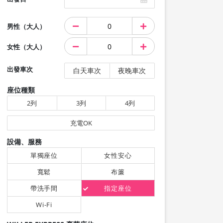
男性（大人）
女性（大人）
出發車次
白天車次
夜晚車次
座位種類
2列
3列
4列
充電OK
設備、服務
單獨座位
女性安心
寬鬆
布簾
帶洗手間
指定座位
Wi-Fi