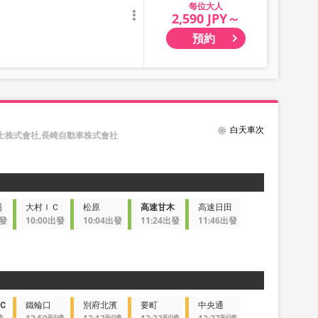
大人
2,590 JPY～
預約
白天車次
士株式會社,長崎自動車株式會社
場
大村ＩＣ
松原
高速甘木
高速日田
出發
10:00出發
10:04出發
11:24出發
11:46出發
Ｃ
鐵輪口
別府北濱
要町
中央通