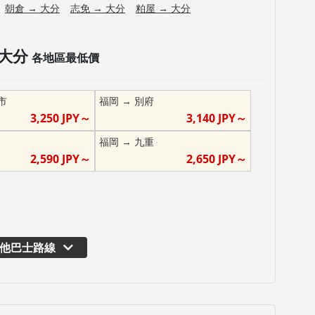
朝倉
→
大分
志免
→
大分
粕屋
→
大分
大分
各地區最低價
市
福岡
→
別府
3,250
JPY～
3,140
JPY～
福岡
→
九重
2,590
JPY～
2,650
JPY～
他巴士路線