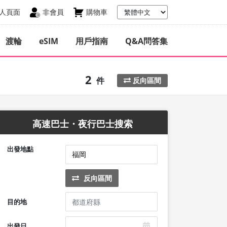
人頁面
非會員
購物車
渡輪
eSIM
用戶指南
Q&A問答集
2
件
反向區間
高速巴士・夜行巴士搜索
出發地點
反向區間
目的地
出發日