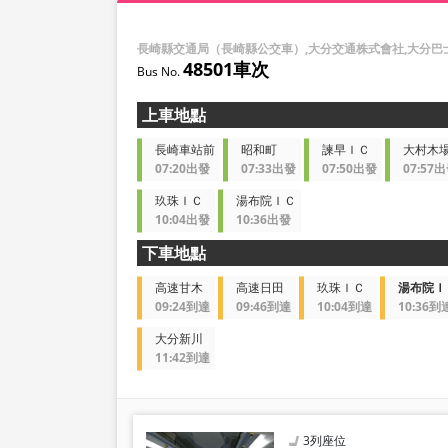
長崎縣交通局（長崎縣公交車）,大分交通株式會社,大分巴
48501車次
上車地點
長崎車站前
昭和町
諫早ＩＣ
大村木
07:20出發
07:33出發
07:50出發
07:57
玖珠ＩＣ
湯布院ＩＣ
10:04出發
10:36出發
下車地點
高速甘木
高速日田
玖珠ＩＣ
湯布院Ｉ
09:24到達
09:46到達
10:04到達
10:36到
大分新川
11:42到達
3列座位