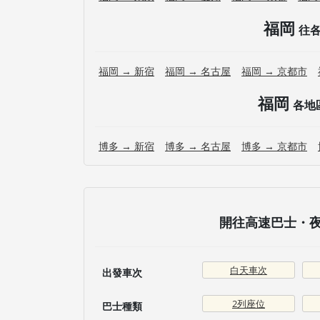
福岡
往
福岡 → 新宿
福岡 → 名古屋
福岡 → 京都市
福岡
各地
博多 → 新宿
博多 → 名古屋
博多 → 京都市
開往高速巴士・夜行
白天車次
出發車次
2列座位
巴士種類