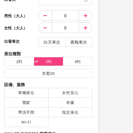
男性（大人）
女性（大人）
出發車次
白天車次
夜晚車次
座位種類
2列
3列
4列
充電OK
設備、服務
單獨座位
女性安心
寬鬆
布簾
帶洗手間
指定座位
Wi-Fi