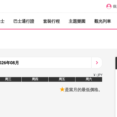
個
巴士
巴士通行證
套裝行程
主題樂園
觀光列車
026年08月
¥ : JPY
周三
周四
周五
周六
★
是當月的最低價格。