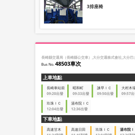
3排座椅
長崎縣交通局（長崎縣公交車）,大分交通株式會社,大分巴
48503車次
上車地點
長崎車站前
昭和町
諫早ＩＣ
大村木
09:20出發
09:33出發
09:50出發
09:57
玖珠ＩＣ
湯布院ＩＣ
12:04出發
12:36出發
下車地點
高速甘木
高速日田
玖珠ＩＣ
湯布院Ｉ