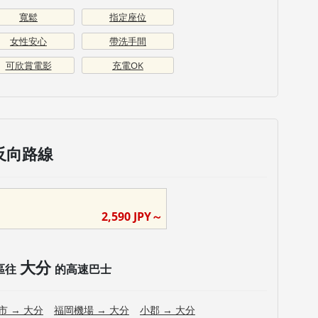
寬鬆
指定座位
女性安心
帶洗手間
可欣賞電影
充電OK
反向路線
2,590
JPY～
大分
區往
的高速巴士
市
→
大分
福岡機場
→
大分
小郡
→
大分