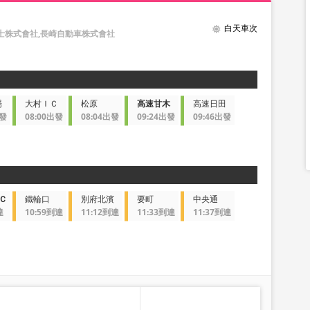
白天車次
士株式會社,長崎自動車株式會社
場
大村ＩＣ
松原
高速甘木
高速日田
出發
08:00出發
08:04出發
09:24出發
09:46出發
Ｃ
鐵輪口
別府北濱
要町
中央通
達
10:59到達
11:12到達
11:33到達
11:37到達