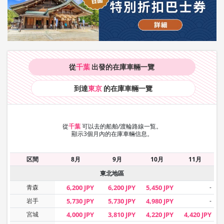
從
千葉
出發的在庫車輛
一覽
到達
東京
的在庫車輛
一覽
從
千葉
可以去的船舶/渡輪路線一覧。
顯示3個月內的在庫車輛信息。
区間
8月
9月
10月
11月
東北地區
青森
6,200 JPY
6,200 JPY
5,450 JPY
-
岩手
5,730 JPY
5,730 JPY
4,980 JPY
-
宮城
4,000 JPY
3,810 JPY
4,220 JPY
4,420 JPY