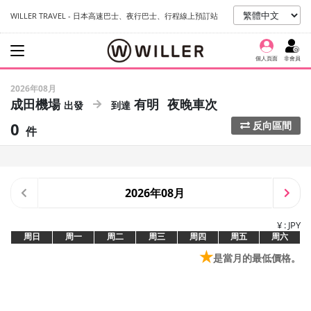
WILLER TRAVEL - 日本高速巴士、夜行巴士、行程線上預訂站
個人頁面
非會員
2026年08月
成田機場
有明
夜晚車次
0
反向區間
件
2026年08月
¥ : JPY
周日
周一
周二
周三
周四
周五
周六
★
是當月的最低價格。