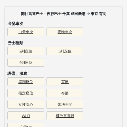
開往高速巴士・夜行巴士 千葉 成田機場 ⇒ 東京 有明
出發車次
白天車次
夜晚車次
巴士種類
2列座位
3列座位
4列座位
設備、服務
單獨座位
寬鬆
指定座位
布簾
女性安心
帶洗手間
Wi-Fi
可欣賞電影
充電OK