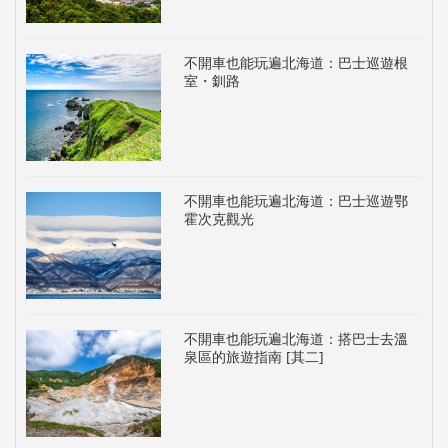
不開車也能玩遍北海道：巴士巡遊根
室・釧路
不開車也能玩遍北海道：巴士巡遊鄂
霍次克觀光
不開車也能玩遍北海道：搭巴士去溫
泉區的旅遊指南 [其二]