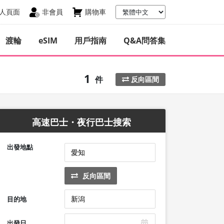
人頁面
非會員
購物車
渡輪
eSIM
用戶指南
Q&A問答集
1
件
反向區間
高速巴士・夜行巴士搜索
出發地點
反向區間
目的地
出發日