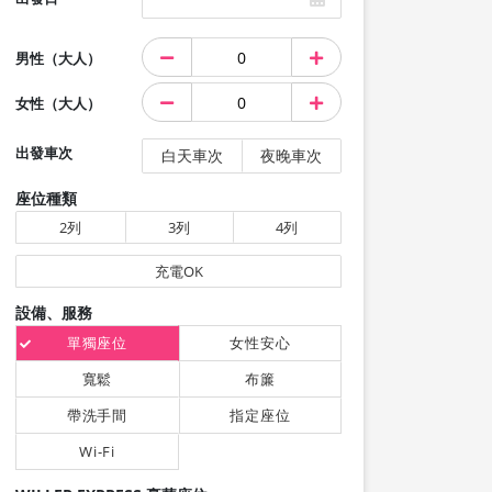
男性（大人）
女性（大人）
出發車次
白天車次
夜晚車次
座位種類
2列
3列
4列
充電OK
設備、服務
單獨座位
女性安心
寬鬆
布簾
帶洗手間
指定座位
Wi-Fi