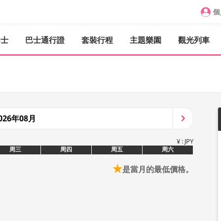
個
巴士
巴士通行證
套裝行程
主題樂園
觀光列車
026年08月
¥ : JPY
周三
周四
周五
周六
★
是當月的最低價格。