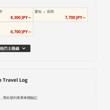
市
愛知
→
長岡
8,300
JPY～
7,700
JPY～
6,700
JPY～
他巴士路線
n Travel Log
，黑松號列車乘車體驗記