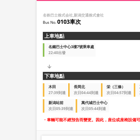
名铁巴士株式会社,新潟交通株式會社
0103車次
上車地點
名鐵巴士中心3樓7號乘車處
22:40出發
下車地點
木田
長岡北
栄（三條）
27:39到達
次日04:44到達
次日04:57到達
新潟站前
萬代城巴士中心
次日05:39到達
次日05:44到達
・車輛可能不經預告而變更。因此，座位或座椅設備