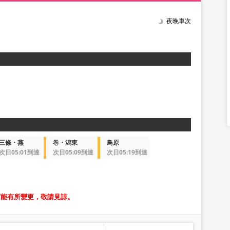
夜晚車次
三條・燕
巻・潟東
鳥原
次日05:01到達
次日05:09到達
次日05:19到達
可能有所變更，敬請見諒。