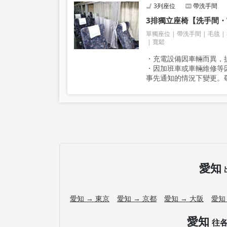
3列座位
帶洗手間
3排獨立座椅【洗手間・W
單獨座位
帶洗手間
毛毯
寬鬆
・充電設備因車輛而異，提
・因加班車或車輛維修等
事先通知的情況下變更。
愛知
愛知 → 東京
愛知 → 京都
愛知 → 大阪
愛知
愛知
往