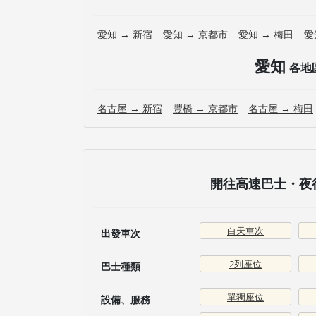
愛知 → 新宿
愛知 → 京都市
愛知 → 梅田
愛
愛知
各地
名古屋 → 新宿
豐橋 → 京都市
名古屋 → 梅田
開往高速巴士・夜行
白天車次
出發車次
2列座位
巴士種類
單獨座位
設備、服務