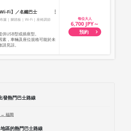
i-Fi】／名鐵巴士
大人
布簾
腳踏板
Wi-Fi
座椅調節
6,700 JPY～
預約
供USB型或插座型。
因素，車輛及座位規格可能於未
敬請見諒。
出發熱門巴士路線
 → 福岡
各地區的熱門巴士路線