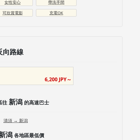
女性安心
帶洗手間
可欣賞電影
充電OK
反向路線
6,200
JPY～
新潟
區往
的高速巴士
清須
→
新潟
新潟
各地區最低價