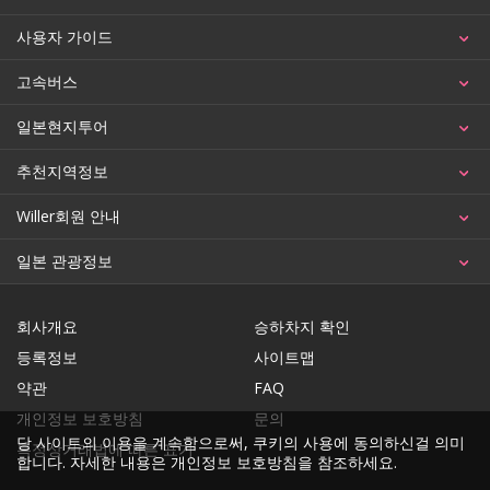
사용자 가이드
고속버스
일본현지투어
추천지역정보
Willer회원 안내
일본 관광정보
회사개요
승하차지 확인
등록정보
사이트맵
약관
FAQ
개인정보 보호방침
문의
당 사이트의 이용을 계속함으로써, 쿠키의 사용에 동의하신걸 의미
특정상거래법에 따른 표기
합니다. 자세한 내용은
개인정보 보호방침
을 참조하세요.