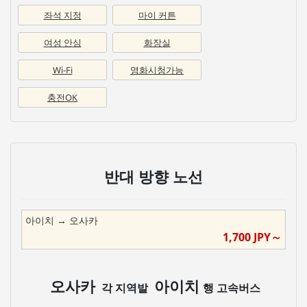
좌석 지정
마이 커튼
여성 안심
화장실
Wi-Fi
영화시청가능
충전OK
반대 방향 노선
아이치
→
오사카
1,700
JPY～
오사카
아이치
각 지역발
행 고속버스