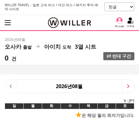
WILLER TRAVEL - 일본 고속 버스 / 야간 버스 / 패키지 투어 예
약 사이트
My page
비회원
2026년08월
오사카
아이치
3열 시트
0
반대 구간
건
2026년08월
¥ : JPY
일
월
화
수
목
금
토
★
은 해당 월의 최저가입니다.