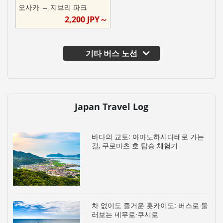
오사카
→
지브리 파크
2,200
JPY～
기타 버스 노선
Japan Travel Log
바다의 교토: 아마노하시다테로 가는
길, 쿠로마츠 호 탑승 체험기
차 없이도 즐거운 홋카이도: 버스로 둘
러보는 네무로·쿠시로