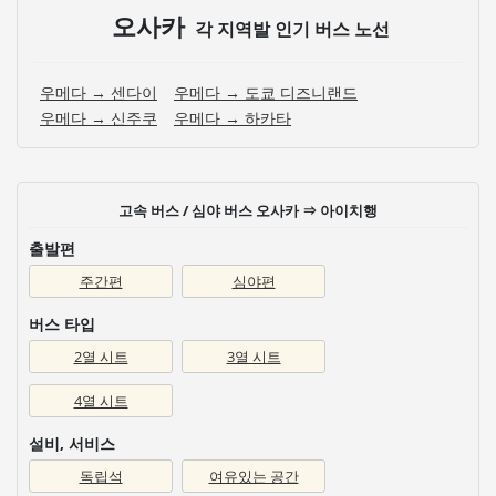
오사카
각 지역발 인기 버스 노선
우메다 → 센다이
우메다 → 도쿄 디즈니랜드
우메다 → 신주쿠
우메다 → 하카타
고속 버스 / 심야 버스 오사카 ⇒ 아이치행
출발편
주간편
심야편
버스 타입
2열 시트
3열 시트
4열 시트
설비, 서비스
독립석
여유있는 공간