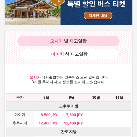
오사카
발 재고
일람
아이치
착 재고
일람
오사카
에서
출발하는 고속버스 노선 일람입니다.
3개월 후까지 재고 정보를 표시하고 있습니다.
구간
8월
9월
10월
11월
도후쿠 지방
미야기
8,500 JPY
7,500 JPY
-
-
후쿠시마
12,400 JPY
12,400 JPY
-
-
간토 지방