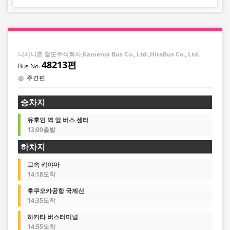
니시니혼 철도주식회사,Kamenoi Bus Co., Ltd.,HitaBus Co., Ltd.
48213편
주간편
승차지
유후인 역 앞 버스 센터
13:00출발
하차지
고속 키야마
14:18도착
후쿠오카공항 국제선
14:35도착
하카타 버스터미널
14:55도착