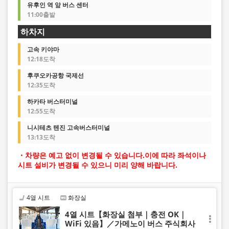
유후인 역 앞 버스 센터
11:00출발
하차지
고속 키야마
12:18도착
후쿠오카공항 국제선
12:35도착
하카타 버스터미널
12:55도착
니시테츠 텐진 고속버스터미널
13:13도착
・차량은 예고 없이 변경될 수 있습니다.이에 따라 좌석이나
시트 설비가 변경될 수 있으니 미리 양해 바랍니다.
4열 시트
화장실
4열 시트【화장실 첨부｜충전 OK｜
WiFi 있음】／가메노이 버스 주식회사