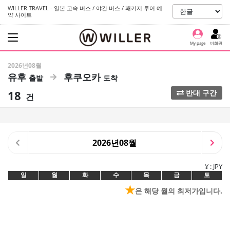
WILLER TRAVEL - 일본 고속 버스 / 야간 버스 / 패키지 투어 예
약 사이트
My page
비회원
2026년08월
유후
후쿠오카
18
반대 구간
건
2026년08월
¥ : JPY
일
월
화
수
목
금
토
★
은 해당 월의 최저가입니다.