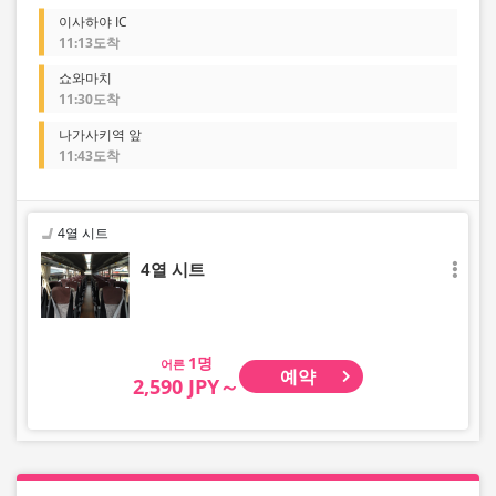
이사하야 IC
11:13도착
쇼와마치
11:30도착
나가사키역 앞
11:43도착
4열 시트
4열 시트
어른
예약
2,590 JPY～