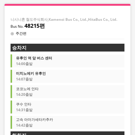
니시니혼 철도주식회사,Kamenoi Bus Co., Ltd.,HitaBus Co., Ltd.
48215편
주간편
승차지
유후인 역 앞 버스 센터
14:00출발
미치노에키 유후인
14:07출발
코코노에 인타
14:20출발
쿠수 인타
14:31출발
고속 아마가세타카추카
14:42출발