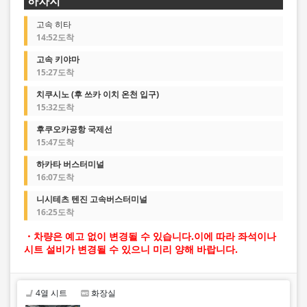
하차지
고속 히타
14:52도착
고속 키야마
15:27도착
치쿠시노 (후 쓰카 이치 온천 입구)
15:32도착
후쿠오카공항 국제선
15:47도착
하카타 버스터미널
16:07도착
니시테츠 텐진 고속버스터미널
16:25도착
・차량은 예고 없이 변경될 수 있습니다.이에 따라 좌석이나
시트 설비가 변경될 수 있으니 미리 양해 바랍니다.
4열 시트
화장실