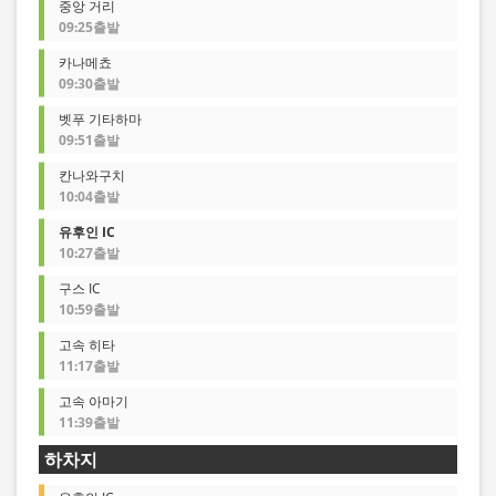
중앙 거리
09:25출발
카나메쵸
09:30출발
벳푸 기타하마
09:51출발
칸나와구치
10:04출발
유후인 IC
10:27출발
구스 IC
10:59출발
고속 히타
11:17출발
고속 아마기
11:39출발
하차지