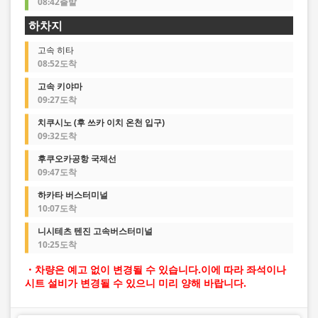
08:42출발
하차지
고속 히타
08:52도착
고속 키야마
09:27도착
치쿠시노 (후 쓰카 이치 온천 입구)
09:32도착
후쿠오카공항 국제선
09:47도착
하카타 버스터미널
10:07도착
니시테츠 텐진 고속버스터미널
10:25도착
・차량은 예고 없이 변경될 수 있습니다.이에 따라 좌석이나
시트 설비가 변경될 수 있으니 미리 양해 바랍니다.