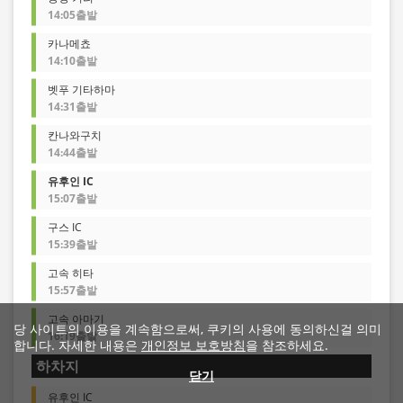
14:05출발
카나메쵸
14:10출발
벳푸 기타하마
14:31출발
칸나와구치
14:44출발
유후인 IC
15:07출발
구스 IC
15:39출발
고속 히타
15:57출발
고속 아마기
당 사이트의 이용을 계속함으로써, 쿠키의 사용에 동의하신걸 의미
16:19출발
합니다. 자세한 내용은
개인정보 보호방침
을 참조하세요.
하차지
닫기
유후인 IC