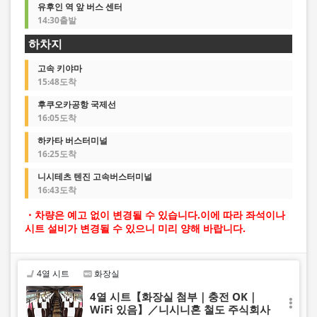
유후인 역 앞 버스 센터
14:30출발
하차지
고속 키야마
15:48도착
후쿠오카공항 국제선
16:05도착
하카타 버스터미널
16:25도착
니시테츠 텐진 고속버스터미널
16:43도착
・차량은 예고 없이 변경될 수 있습니다.이에 따라 좌석이나
시트 설비가 변경될 수 있으니 미리 양해 바랍니다.
4열 시트
화장실
4열 시트【화장실 첨부｜충전 OK｜
WiFi 있음】／니시니혼 철도 주식회사