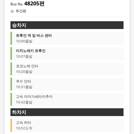
48205편
주간편
승차지
유후인 역 앞 버스 센터
10:00출발
미치노에키 유후인
10:07출발
코코노에 인타
10:20출발
쿠수 인타
10:31출발
고속 아마가세타카추카
10:42출발
하차지
고속 히타
10:52도착