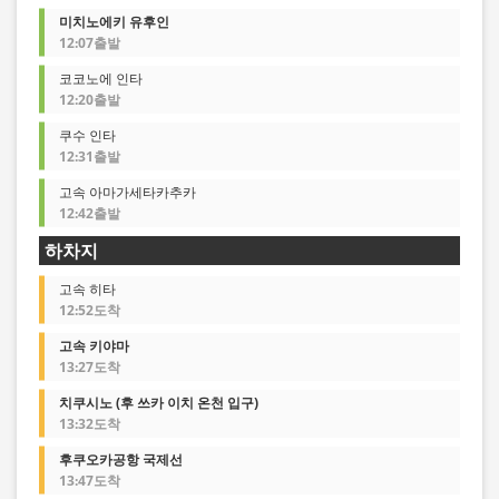
미치노에키 유후인
12:07출발
코코노에 인타
12:20출발
쿠수 인타
12:31출발
고속 아마가세타카추카
12:42출발
하차지
고속 히타
12:52도착
고속 키야마
13:27도착
치쿠시노 (후 쓰카 이치 온천 입구)
13:32도착
후쿠오카공항 국제선
13:47도착