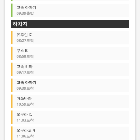
고속 아마기
09:39출발
하차지
유후인 IC
08:27도착
구스 IC
08:59도착
고속 히타
09:17도착
고속 아마기
09:39도착
마쓰바라
10:59도착
오무라 IC
11:03도착
오무라코바
11:06도착