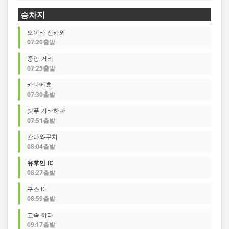
승차지
오이타 신카와
07:20출발
중앙 거리
07:25출발
카나메쵸
07:30출발
벳푸 기타하마
07:51출발
칸나와구치
08:04출발
유후인 IC
08:27출발
구스 IC
08:59출발
고속 히타
09:17출발