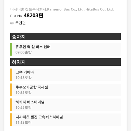
니시니혼 철도주식회사,Kamenoi Bus Co., Ltd.,HitaBus Co., Ltd.
48203편
주간편
승차지
유후인 역 앞 버스 센터
09:00출발
하차지
고속 키야마
10:18도착
후쿠오카공항 국제선
10:35도착
하카타 버스터미널
10:55도착
니시테츠 텐진 고속버스터미널
11:13도착