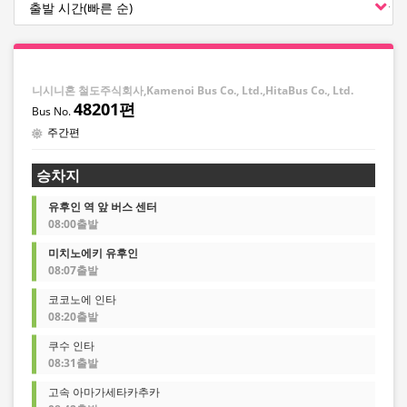
니시니혼 철도주식회사,Kamenoi Bus Co., Ltd.,HitaBus Co., Ltd.
48201편
주간편
승차지
유후인 역 앞 버스 센터
08:00출발
미치노에키 유후인
08:07출발
코코노에 인타
08:20출발
쿠수 인타
08:31출발
고속 아마가세타카추카