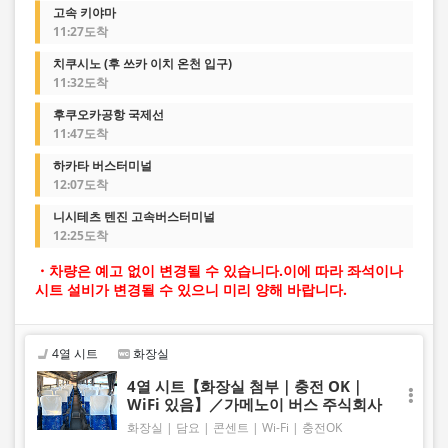
고속 키야마
11:27도착
치쿠시노 (후 쓰카 이치 온천 입구)
11:32도착
후쿠오카공항 국제선
11:47도착
하카타 버스터미널
12:07도착
니시테츠 텐진 고속버스터미널
12:25도착
・차량은 예고 없이 변경될 수 있습니다.이에 따라 좌석이나
시트 설비가 변경될 수 있으니 미리 양해 바랍니다.
4열 시트
화장실
4열 시트【화장실 첨부｜충전 OK｜
WiFi 있음】／가메노이 버스 주식회사
화장실
담요
콘센트
Wi-Fi
충전OK