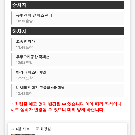
승차지
유후인 역 앞 버스 센터
10:30출발
하차지
고속 키야마
11:48도착
후쿠오카공항 국제선
12:05도착
하카타 버스터미널
12:25도착
니시테츠 텐진 고속버스터미널
12:43도착
・차량은 예고 없이 변경될 수 있습니다.이에 따라 좌석이나
시트 설비가 변경될 수 있으니 미리 양해 바랍니다.
4열 시트
화장실