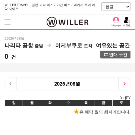
WILLER TRAVEL - 일본 고속 버스 / 야간 버스 / 패키지 투어 예
약 사이트
My page
비회원
2026년08월
나리타 공항
이케부쿠로
여유있는 공간
0
반대 구간
건
2026년08월
¥ : JPY
일
월
화
수
목
금
토
★
은 해당 월의 최저가입니다.