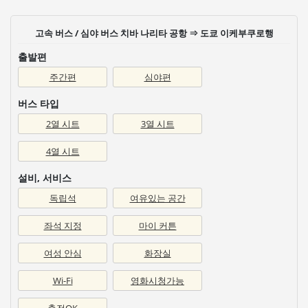
고속 버스 / 심야 버스 치바 나리타 공항 ⇒ 도쿄 이케부쿠로행
출발편
주간편
심야편
버스 타입
2열 시트
3열 시트
4열 시트
설비, 서비스
독립석
여유있는 공간
좌석 지정
마이 커튼
여성 안심
화장실
Wi-Fi
영화시청가능
충전OK