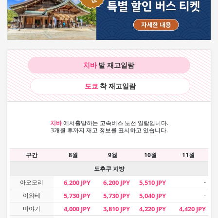
치바
발 재고
일람
도쿄
착 재고
일람
치바
에서
출발하는 고속버스 노선 일람입니다.
3개월 후까지 재고 정보를 표시하고 있습니다.
구간
8월
9월
10월
11월
도후쿠 지방
아오모리
6,200 JPY
6,200 JPY
5,510 JPY
-
이와테
5,730 JPY
5,730 JPY
5,040 JPY
-
미야기
4,000 JPY
3,810 JPY
4,220 JPY
4,420 JPY