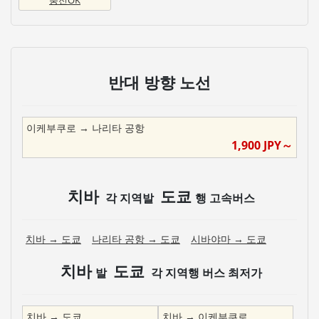
반대 방향 노선
이케부쿠로
→
나리타 공항
1,900
JPY～
치바
도쿄
각 지역발
행 고속버스
치바
→
도쿄
나리타 공항
→
도쿄
시바야마
→
도쿄
치바
도쿄
발
각 지역행 버스 최저가
치바
→
도쿄
치바
→
이케부쿠로