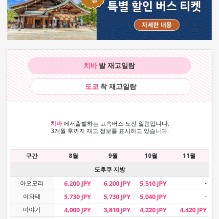
치바
발 재고
일람
도쿄
착 재고
일람
치바
에서
출발하는 고속버스 노선 일람입니다.
3개월 후까지 재고 정보를 표시하고 있습니다.
구간
8월
9월
10월
11월
도후쿠 지방
아오모리
6,200 JPY
6,200 JPY
5,510 JPY
-
이와테
5,730 JPY
5,730 JPY
5,040 JPY
-
미야기
4,000 JPY
3,810 JPY
4,220 JPY
4,420 JPY