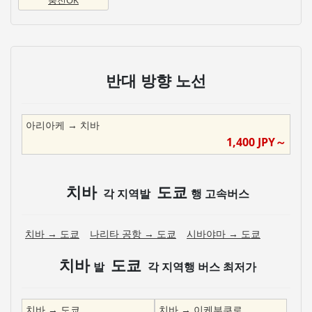
반대 방향 노선
아리아케
→
치바
1,400
JPY～
치바
도쿄
각 지역발
행 고속버스
치바
→
도쿄
나리타 공항
→
도쿄
시바야마
→
도쿄
치바
도쿄
발
각 지역행 버스 최저가
치바
→
도쿄
치바
→
이케부쿠로