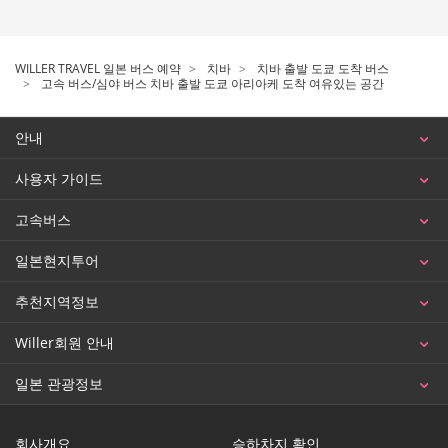
WILLER TRAVEL 일본 버스 예약
치바
치바 출발 도쿄 도착 버스
고속 버스/심야 버스 치바 출발 도쿄 아리아케 도착 여유있는 공간
안내
사용자 가이드
고속버스
일본현지투어
추천지역정보
Willer회원 안내
일본 관광정보
회사개요
승하차지 확인