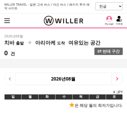
WILLER TRAVEL - 일본 고속 버스 / 야간 버스 / 패키지 투어 예
약 사이트
My page
비회원
2026년08월
치바
아리아케
여유있는 공간
0
반대 구간
건
2026년08월
¥ : JPY
일
월
화
수
목
금
토
★
은 해당 월의 최저가입니다.