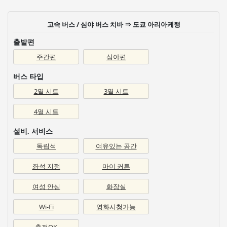
고속 버스 / 심야 버스 치바 ⇒ 도쿄 아리아케행
출발편
주간편
심야편
버스 타입
2열 시트
3열 시트
4열 시트
설비, 서비스
독립석
여유있는 공간
좌석 지정
마이 커튼
여성 안심
화장실
Wi-Fi
영화시청가능
충전OK