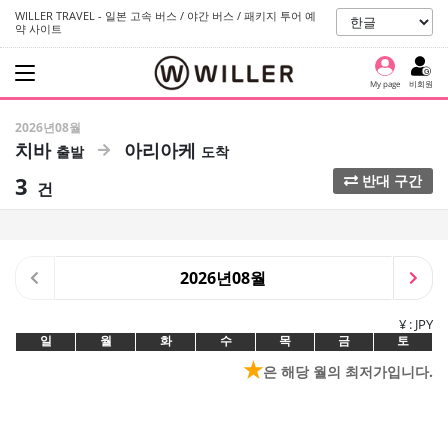
WILLER TRAVEL - 일본 고속 버스 / 야간 버스 / 패키지 투어 예
약 사이트
My page
비회원
2026년08월
치바
아리아케
3
반대 구간
건
2026년08월
¥ : JPY
일
월
화
수
목
금
토
★
은 해당 월의 최저가입니다.