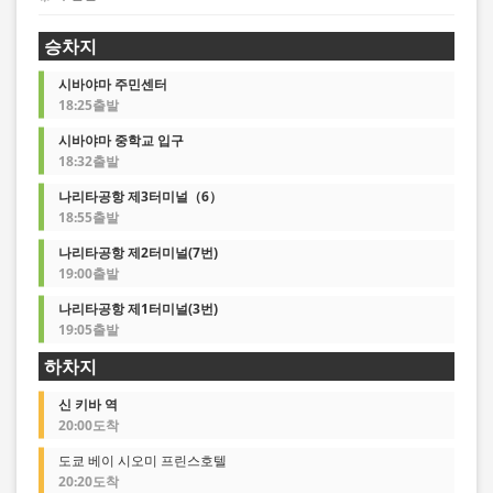
승차지
시바야마 주민센터
18:25출발
시바야마 중학교 입구
18:32출발
나리타공항 제3터미널（6）
18:55출발
나리타공항 제2터미널(7번)
19:00출발
나리타공항 제1터미널(3번)
19:05출발
하차지
신 키바 역
20:00도착
도쿄 베이 시오미 프린스호텔
20:20도착