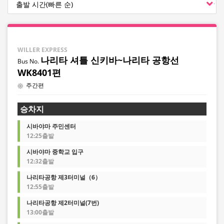
WILLER EXPRESS
나리타 셔틀 신키바~나리타 공항선
WK8401편
주간편
승차지
시바야마 주민센터
12:25출발
시바야마 중학교 입구
12:32출발
나리타공항 제3터미널（6）
12:55출발
나리타공항 제2터미널(7번)
13:00출발