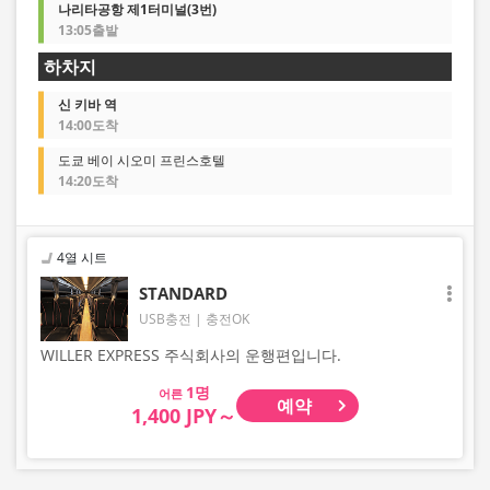
나리타공항 제1터미널(3번)
13:05출발
하차지
신 키바 역
14:00도착
도쿄 베이 시오미 프린스호텔
14:20도착
4열 시트
STANDARD
USB충전
충전OK
WILLER EXPRESS 주식회사의 운행편입니다.
어른
예약
1,400 JPY～