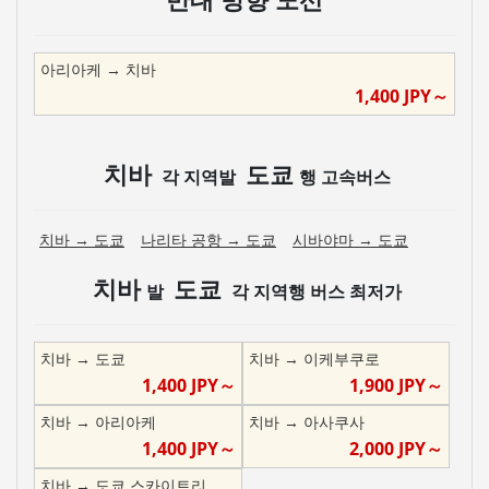
아리아케
→
치바
1,400
JPY～
치바
도쿄
각 지역발
행 고속버스
치바
→
도쿄
나리타 공항
→
도쿄
시바야마
→
도쿄
치바
도쿄
발
각 지역행 버스 최저가
치바
→
도쿄
치바
→
이케부쿠로
1,400
JPY～
1,900
JPY～
치바
→
아리아케
치바
→
아사쿠사
1,400
JPY～
2,000
JPY～
치바
→
도쿄 스카이트리