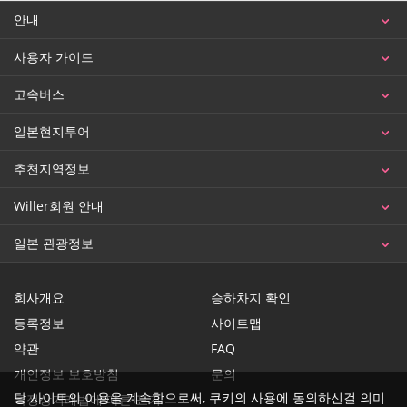
안내
사용자 가이드
고속버스
일본현지투어
추천지역정보
Willer회원 안내
일본 관광정보
회사개요
승하차지 확인
등록정보
사이트맵
약관
FAQ
개인정보 보호방침
문의
당 사이트의 이용을 계속함으로써, 쿠키의 사용에 동의하신걸 의미
특정상거래법에 따른 표기