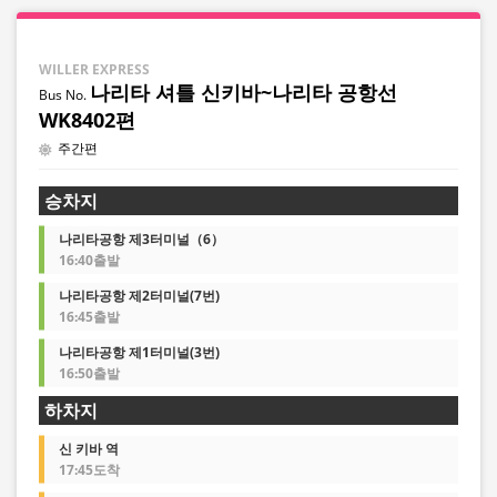
WILLER EXPRESS
나리타 셔틀 신키바~나리타 공항선
WK8402편
주간편
승차지
나리타공항 제3터미널（6）
16:40출발
나리타공항 제2터미널(7번)
16:45출발
나리타공항 제1터미널(3번)
16:50출발
하차지
신 키바 역
17:45도착