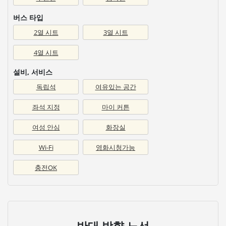
버스 타입
2열 시트
3열 시트
4열 시트
설비, 서비스
독립석
여유있는 공간
좌석 지정
마이 커튼
여성 안심
화장실
Wi-Fi
영화시청가능
충전OK
반대 방향 노선