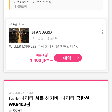
도쿄 베이 시오미 프린스호텔
18:05도착
4열 시트
STANDARD
USB충전
충전OK
WILLER EXPRESS 주식회사의 운행편입니다.
어른
예약
1,400 JPY～
WILLER EXPRESS
나리타 셔틀 신키바~나리타 공항선
WK8403편
주간편