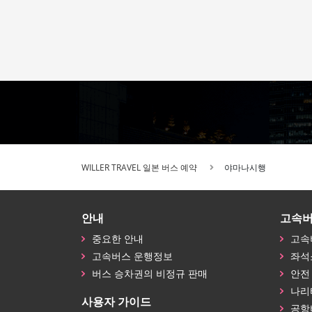
WILLER TRAVEL 일본 버스 예약
야마나시행
안내
고속
중요한 안내
고속
고속버스 운행정보
좌석
버스 승차권의 비정규 판매
안전
나리
사용자 가이드
공항