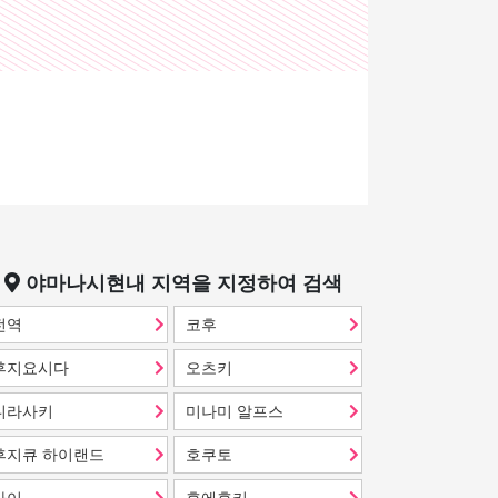
야마나시현
내 지역을 지정하여 검색
전역
코후
후지요시다
오츠키
니라사키
미나미 알프스
후지큐 하이랜드
호쿠토
카이
후에후키