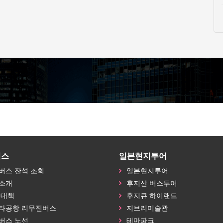
버스
일본현지투어
버스 잔석 조회
일본현지투어
소개
후지산 버스투어
 대책
후지큐 하이랜드
타공항 리무진버스
지브리미술관
버스 노선
테마파크