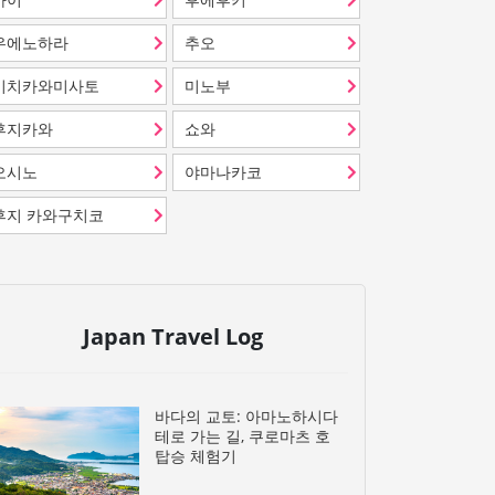
우에노하라
추오
이치카와미사토
미노부
후지카와
쇼와
오시노
야마나카코
후지 카와구치코
Japan Travel Log
바다의 교토: 아마노하시다
테로 가는 길, 쿠로마츠 호
탑승 체험기