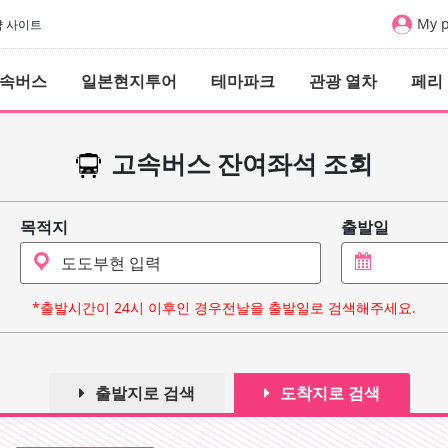
My 
예약 사이트
속버스
일본현지투어
테마파크
관광 열차
페리
고속버스 잔여좌석 조회
목적지
출발일
*출발시간이 24시 이후인 경우전날을 출발일로 검색해주세요.
출발지로 검색
도착지로 검색