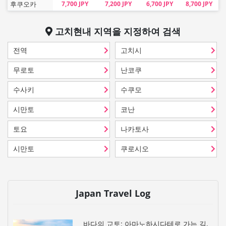
후쿠오카
7,700 JPY
7,200 JPY
6,700 JPY
8,700 JPY
고치현
내 지역을 지정하여 검색
전역
고치시
무로토
난코쿠
수사키
수쿠모
시만토
코난
토요
나카토사
시만토
쿠로시오
Japan Travel Log
바다의 교토: 아마노하시다테로 가는 길,