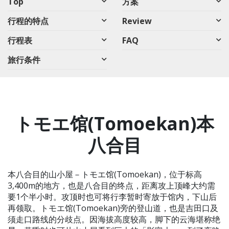
Top
方案
行程的特点
Review
行程表
FAQ
旅行条件
トモエ馆(Tomoekan)本
八合目
本八合目的山小屋－トモエ馆(Tomoekan)，位于标高
3,400m的地方，也是八合目的终点，距离攻上顶峰大约需
要1个半小时。攻顶时也可将行李暂时寄放于馆内，下山后
再领取。トモエ馆(Tomoekan)旁的登山道，也是吉田口及
须走口路线的分歧点。因海拔高度较高，脚下的云海堪称绝