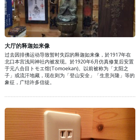
大厅的释迦如来像
过去因排佛运动导致暂时失踪的释迦如来像，於1917年在
北口本宫浅间神社内被发现。於1920年6月仿真修复后安置
于元八合目トモエ馆(Tomoekan)。以前被称为「太阳之
子」或流汗地藏，现在则为「登山安全」「生意兴隆」等的
象征，广结许多信徒。