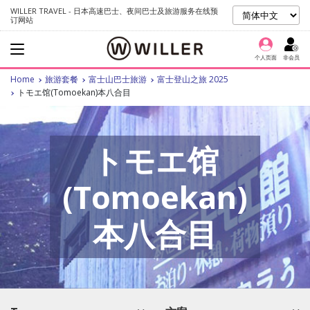
WILLER TRAVEL - 日本高速巴士、夜间巴士及旅游服务在线预
订网站
个人页面
非会员
Home
旅游套餐
富士山巴士旅游
富士登山之旅 2025
トモエ馆(Tomoekan)本八合目
トモエ馆
(Tomoekan)
本八合目