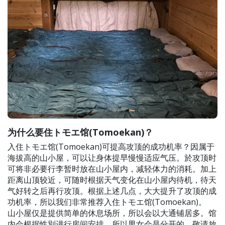
为什么要住トモエ馆(Tomoekan)？
入住トモエ馆(Tomoekan)可提高攻顶的成功机率？因属于
海拔高的山小屋，可以让身体提早慢慢适应气压。於攻顶时
可将非必要行李暂时放在山小屋内，减轻体力的消耗。加上
距离山顶较近，可随时根据天气变化在山小屋内待机，待天
气好转之后再行攻顶。根据上述几点，大大提升了攻顶的成
功机率，所以我们非常推荐入住トモエ馆(Tomoekan)。
山小屋仅是提供简单的休息场所，所以会以大通铺居多。馆
内会根据性別进行房间安排，所以男女会是分开的，敬请放