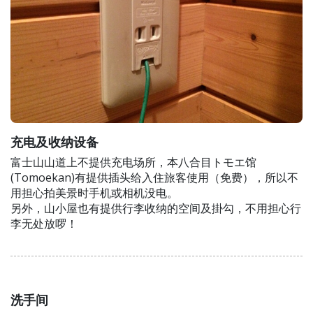
充电及收纳设备
富士山山道上不提供充电场所，本八合目トモエ馆
(Tomoekan)有提供插头给入住旅客使用（免费），所以不
用担心拍美景时手机或相机没电。
另外，山小屋也有提供行李收纳的空间及掛勾，不用担心行
李无处放啰！
洗手间