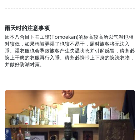
雨天时的注意事项
因本八合目トモエ馆(Tomoekan)的标高较高所以气温也相
对较低，如果棉被弄湿了也较不易干，届时旅客将无法入
睡。湿衣服也会导致旅客产生失温状态并引起感冒，请务必
换上干爽的衣服再行入睡。请务必携带上下身的换洗衣物，
并做好防潮对策。