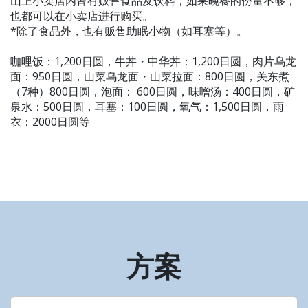
山上小卖店内皆有贩售食品及饮料，如果晚餐的份量不够，
也都可以在小卖店进行购买。
*除了食品外，也有贩售助眠小物（如耳塞等）。
咖哩饭：1,200日圆，牛丼・中华丼：1,200日圆，肉片乌龙
面：950日圆，山菜乌龙面・山菜拉面：800日圆，关东煮
（7种）800日圆，泡面： 600日圆，味噌汤：400日圆，矿
泉水：500日圆，耳塞：100日圆，氧气：1,500日圆，雨
衣：2000日圆等
方案