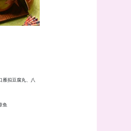
口雁拟豆腐丸、八
章鱼