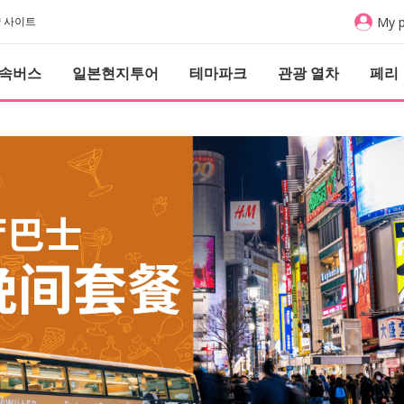
My 
예약 사이트
속버스
일본현지투어
테마파크
관광 열차
페리