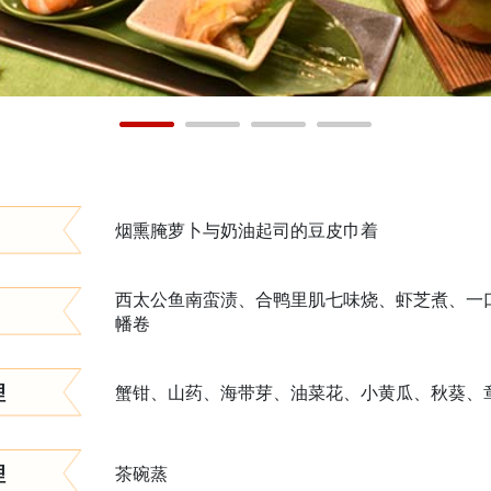
烟熏腌萝卜与奶油起司的豆皮巾着
西太公鱼南蛮渍、合鸭里肌七味烧、虾芝煮、一
幡卷
理
蟹钳、山药、海带芽、油菜花、小黄瓜、秋葵、
理
茶碗蒸