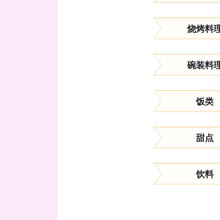
烧烤料
碗装料
饭类
甜点
饮料