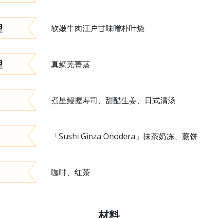
理
软嫩牛肉江户甘味噌朴叶烧
理
真鲷芜菁蒸
煮星鳗握寿司、甜醋生姜、日式清汤
「Sushi Ginza Onodera」抹茶奶冻、蕨饼
咖啡、红茶
材料