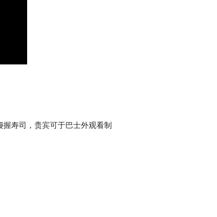
烤星鳗握寿司，贵宾可于巴士外观看制