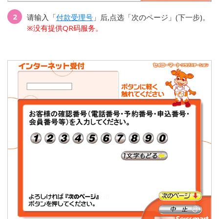
2
请输入「
付款受理号
」后,点选「次のページ」(下一步)。
※没有提供QR码服务。