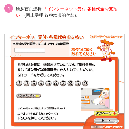
1
请从首页选择
「インターネット受付 各種代金お支払
い」
(网上受理 各种款项的付款)。