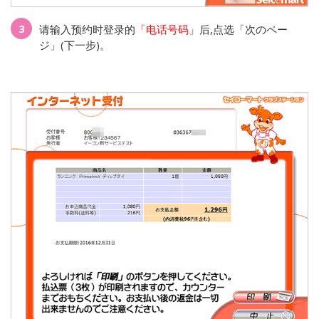
3
请输入预约时登录的
「电话号码」
后,点选「次のペー
ジ」(下一步)。