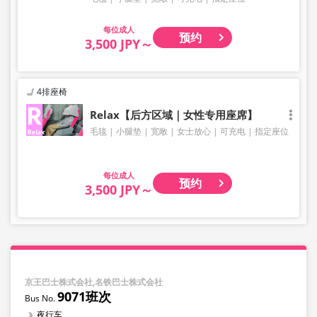
成人
预约
3,500 JPY～
4排座椅
Relax【后方区域｜女性专用座席】
毛毯
小腿垫
宽敞
女士放心
可充电
指定座位
成人
预约
3,500 JPY～
京王巴士株式会社,名铁巴士株式会社
9071班次
夜行车