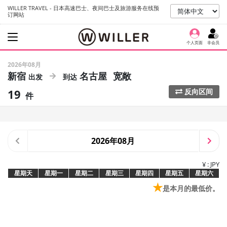
WILLER TRAVEL - 日本高速巴士、夜间巴士及旅游服务在线预
订网站
个人页面
非会员
2026年08月
新宿
名古屋
宽敞
19
反向区间
件
2026年08月
¥ : JPY
星期天
星期一
星期二
星期三
星期四
星期五
星期六
★
是本月的最低价。