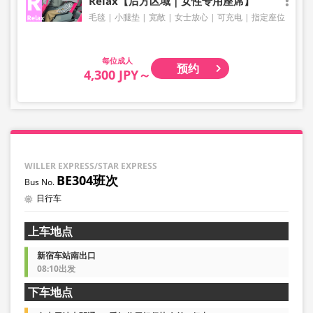
Relax【后方区域｜女性专用座席】
毛毯
小腿垫
宽敞
女士放心
可充电
指定座位
成人
预约
4,300 JPY～
WILLER EXPRESS/STAR EXPRESS
BE304班次
日行车
上车地点
新宿车站南出口
08:10出发
下车地点