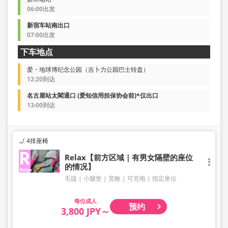
06:00出发
新宿车站南出口
07:00出发
下车地点
爱・地球博纪念公园（吉卜力公园巴士转盘）
12:20到达
名古屋站太閣通口 (爱知信用担保协会前)*仅出口
13:00到达
4排座椅
Relax【前方区域｜有男女隔壁的座位
的情况】
毛毯
小腿垫
宽敞
可充电
指定座位
成人
预约
3,800 JPY～