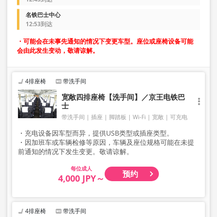
名铁巴士中心
12:53到达
・可能会在未事先通知的情况下变更车型。座位或座椅设备可能
会由此发生变动，敬请谅解。
4排座椅
带洗手间
宽敞四排座椅【洗手间】／京王电铁巴
士
带洗手间
插座
脚踏板
Wi-Fi
宽敞
可充电
・充电设备因车型而异，提供USB类型或插座类型。
・因加班车或车辆检修等原因，车辆及座位规格可能在未提
前通知的情况下发生变更。敬请谅解。
成人
预约
4,000 JPY～
4排座椅
带洗手间