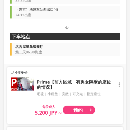
23:35出发
（东京）池袋车站西出口(4)
24:15出发
下车地点
名古屋笹岛演奏厅
第二天06:30到达
4排座椅
Prime【前方区域｜有男女隔壁的座位
的情况】
毛毯
小腿垫
宽敞
可充电
指定座位
成人
预约
5,200 JPY～