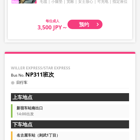
毛毯
小腿垫
宽敞
女士放心
可充电
指定座位
成人
预约
3,500 JPY～
WILLER EXPRESS/STAR EXPRESS
NP311班次
日行车
上车地点
新宿车站南出口
14:00出发
下车地点
名古屋车站（则武1丁目）