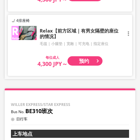
4排座椅
Relax【前方区域｜有男女隔壁的座位
的情况】
毛毯
小腿垫
宽敞
可充电
指定座位
成人
预约
4,300 JPY～
WILLER EXPRESS/STAR EXPRESS
BE310班次
日行车
上车地点