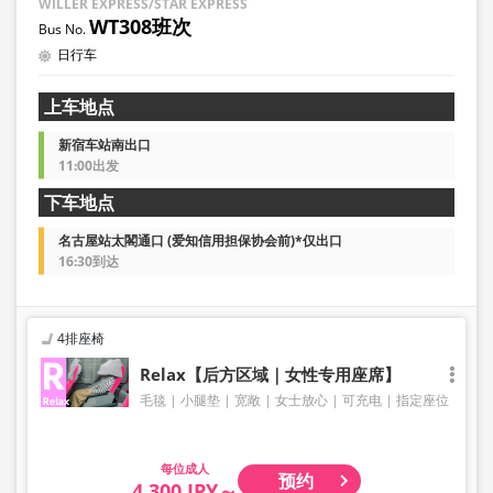
WILLER EXPRESS/STAR EXPRESS
WT308班次
日行车
上车地点
新宿车站南出口
11:00出发
下车地点
名古屋站太閣通口 (爱知信用担保协会前)*仅出口
16:30到达
4排座椅
Relax【后方区域｜女性专用座席】
毛毯
小腿垫
宽敞
女士放心
可充电
指定座位
成人
预约
4,300 JPY～