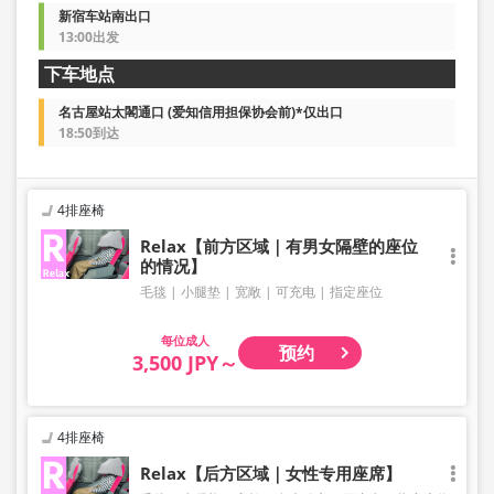
新宿车站南出口
13:00出发
下车地点
名古屋站太閣通口 (爱知信用担保协会前)*仅出口
18:50到达
4排座椅
Relax【前方区域｜有男女隔壁的座位
的情况】
毛毯
小腿垫
宽敞
可充电
指定座位
成人
预约
3,500 JPY～
4排座椅
Relax【后方区域｜女性专用座席】