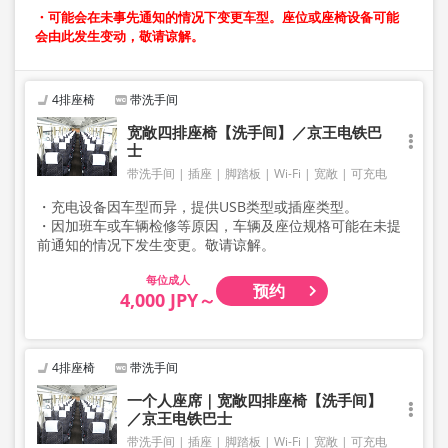
・可能会在未事先通知的情况下变更车型。座位或座椅设备可能
会由此发生变动，敬请谅解。
4排座椅
带洗手间
宽敞四排座椅【洗手间】／京王电铁巴
士
带洗手间
插座
脚踏板
Wi-Fi
宽敞
可充电
・充电设备因车型而异，提供USB类型或插座类型。
・因加班车或车辆检修等原因，车辆及座位规格可能在未提
前通知的情况下发生变更。敬请谅解。
成人
预约
4,000 JPY～
4排座椅
带洗手间
一个人座席｜宽敞四排座椅【洗手间】
／京王电铁巴士
带洗手间
插座
脚踏板
Wi-Fi
宽敞
可充电