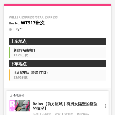
WILLER EXPRESS/STAR EXPRESS
WT317班次
日行车
上车地点
新宿车站南出口
17:20出发
下车地点
名古屋车站（则武1丁目）
23:05到达
4排座椅
Relax【前方区域｜有男女隔壁的座位
的情况】
毛毯
小腿垫
宽敞
可充电
指定座位