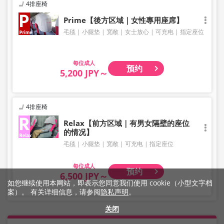
4排座椅
Prime【後方区域｜女性專用座席】
毛毯
小腿垫
宽敞
女士放心
可充电
指定座位
成人
预约
5,200 JPY～
4排座椅
Relax【前方区域｜有男女隔壁的座位
的情况】
毛毯
小腿垫
宽敞
可充电
指定座位
成人
预约
6,500 JPY～
如您继续使用本网站，即表示您同意我们使用 cookie（小型文字档
案）。 有关详细信息，请参阅
隐私声明
。
关闭