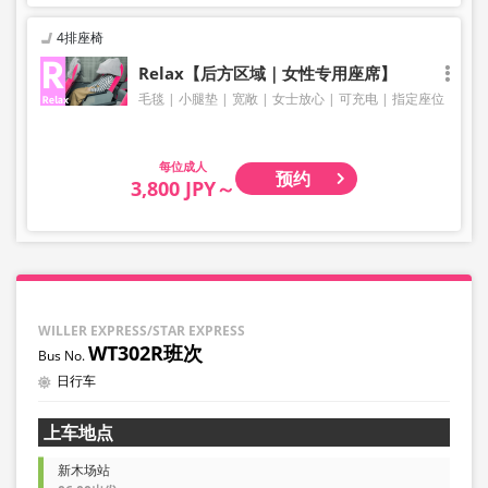
4排座椅
Relax【后方区域｜女性专用座席】
毛毯
小腿垫
宽敞
女士放心
可充电
指定座位
成人
预约
3,800 JPY～
WILLER EXPRESS/STAR EXPRESS
WT302R班次
日行车
上车地点
新木场站