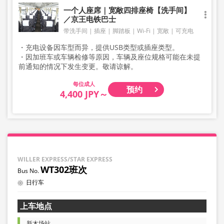
一个人座席｜宽敞四排座椅【洗手间】
／京王电铁巴士
带洗手间
插座
脚踏板
Wi-Fi
宽敞
可充电
・充电设备因车型而异，提供USB类型或插座类型。
・因加班车或车辆检修等原因，车辆及座位规格可能在未提
前通知的情况下发生变更。敬请谅解。
成人
预约
4,400 JPY～
WILLER EXPRESS/STAR EXPRESS
WT302班次
日行车
上车地点
新木场站