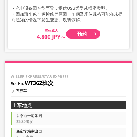
・充电设备因车型而异，提供USB类型或插座类型。
・因加班车或车辆检修等原因，车辆及座位规格可能在未提
前通知的情况下发生变更。敬请谅解。
成人
预约
4,800 JPY～
WILLER EXPRESS/STAR EXPRESS
WT362班次
夜行车
上车地点
东京迪士尼乐园
22:30出发
新宿车站南出口