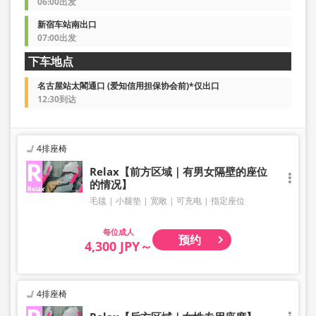
06:00出发
新宿车站南出口
07:00出发
下车地点
名古屋站太閣通口 (爱知信用担保协会前)*仅出口
12:30到达
4排座椅
Relax【前方区域｜有男女隔壁的座位
的情况】
毛毯
小腿垫
宽敞
可充电
指定座位
成人
预约
4,300 JPY～
4排座椅