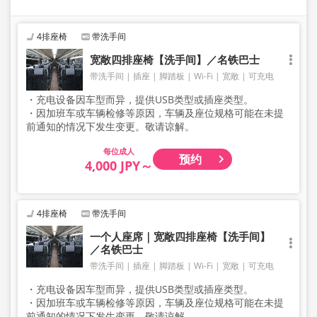
4排座椅
带洗手间
宽敞四排座椅【洗手间】／名铁巴士
带洗手间
插座
脚踏板
Wi-Fi
宽敞
可充电
・充电设备因车型而异，提供USB类型或插座类型。
・因加班车或车辆检修等原因，车辆及座位规格可能在未提
前通知的情况下发生变更。敬请谅解。
成人
预约
4,000 JPY～
4排座椅
带洗手间
一个人座席｜宽敞四排座椅【洗手间】
／名铁巴士
带洗手间
插座
脚踏板
Wi-Fi
宽敞
可充电
・充电设备因车型而异，提供USB类型或插座类型。
・因加班车或车辆检修等原因，车辆及座位规格可能在未提
前通知的情况下发生变更。敬请谅解。