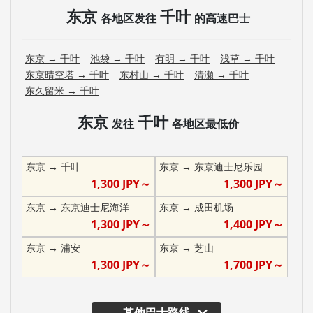
东京
千叶
各地区发往
的高速巴士
东京
→
千叶
池袋
→
千叶
有明
→
千叶
浅草
→
千叶
东京晴空塔
→
千叶
东村山
→
千叶
清瀬
→
千叶
东久留米
→
千叶
东京
千叶
发往
各地区最低价
东京
→
千叶
东京
→
东京迪士尼乐园
1,300
JPY～
1,300
JPY～
东京
→
东京迪士尼海洋
东京
→
成田机场
1,300
JPY～
1,400
JPY～
东京
→
浦安
东京
→
芝山
1,300
JPY～
1,700
JPY～
其他巴士路线