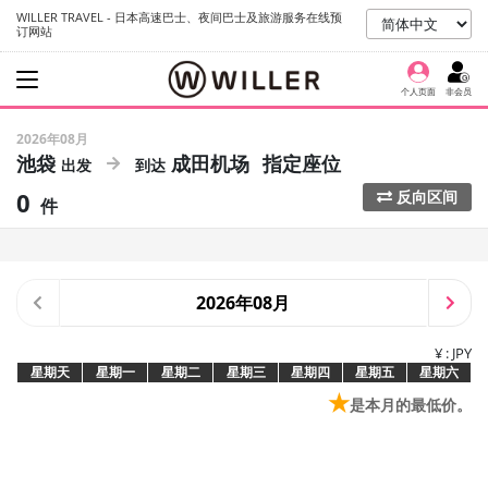
WILLER TRAVEL - 日本高速巴士、夜间巴士及旅游服务在线预
订网站
个人页面
非会员
2026年08月
池袋
成田机场
指定座位
0
反向区间
件
2026年08月
¥ : JPY
星期天
星期一
星期二
星期三
星期四
星期五
星期六
★
是本月的最低价。