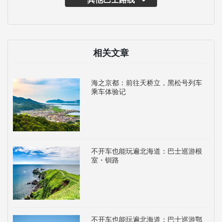
相关文章
海之京都：前往天桥立，黑松号列车
乘车体验记
不开车也能玩遍北海道：巴士巡游根
室・钏路
不开车也能玩遍北海道：巴士巡游鄂