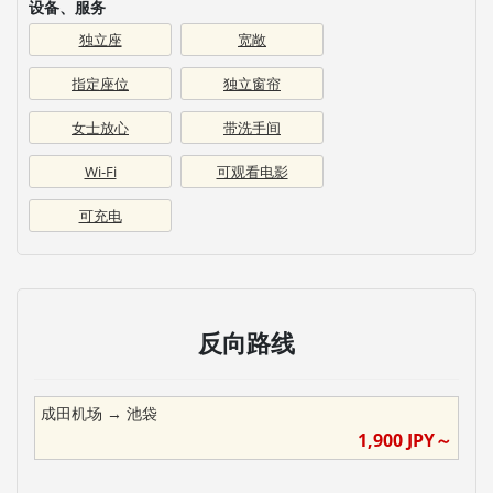
设备、服务
独立座
宽敞
指定座位
独立窗帘
女士放心
带洗手间
Wi-Fi
可观看电影
可充电
反向路线
成田机场
→
池袋
1,900
JPY～