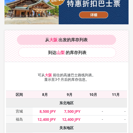
从
大阪
出发的库存
列表
到达
山梨
的库存
列表
可从
大阪
前往的高速巴士路线列表。
显示至3个月后的库存信息。
区间
8月
9月
10月
11月
东北地区
宫城
8,500 JPY
7,500 JPY
-
-
福岛
12,400 JPY
12,400 JPY
-
-
关东地区