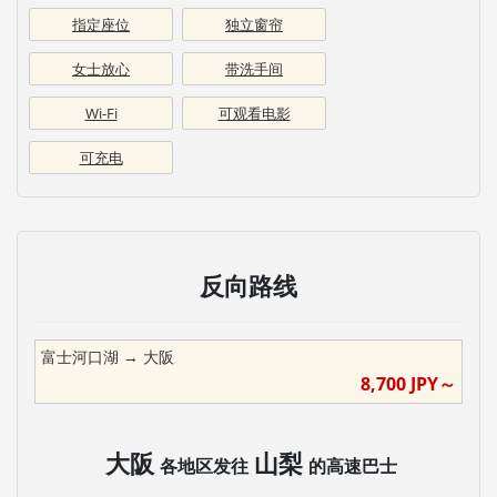
指定座位
独立窗帘
女士放心
带洗手间
Wi-Fi
可观看电影
可充电
反向路线
富士河口湖
→
大阪
8,700
JPY～
大阪
山梨
各地区发往
的高速巴士