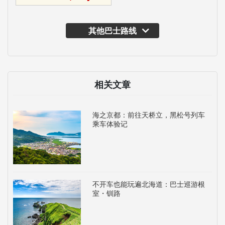
其他巴士路线
相关文章
海之京都：前往天桥立，黑松号列车
乘车体验记
不开车也能玩遍北海道：巴士巡游根
室・钏路