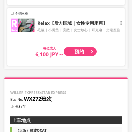
4排座椅
Relax【后方区域｜女性专用座席】
毛毯
小腿垫
宽敞
女士放心
可充电
指定座位
成人
预约
6,100 JPY～
WILLER EXPRESS/STAR EXPRESS
WX272班次
夜行车
上车地点
（大阪）难波OCAT