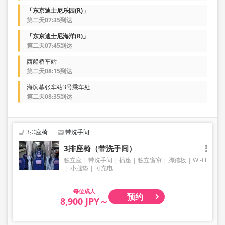
「东京迪士尼乐园(R)」
第二天07:35到达
「东京迪士尼海洋(R)」
第二天07:45到达
西船桥车站
第二天08:15到达
海滨幕张车站3号乘车处
第二天08:35到达
3排座椅
带洗手间
3排座椅（带洗手间）
独立座
带洗手间
插座
独立窗帘
脚踏板
Wi-Fi
小腿垫
可充电
成人
预约
8,900 JPY～