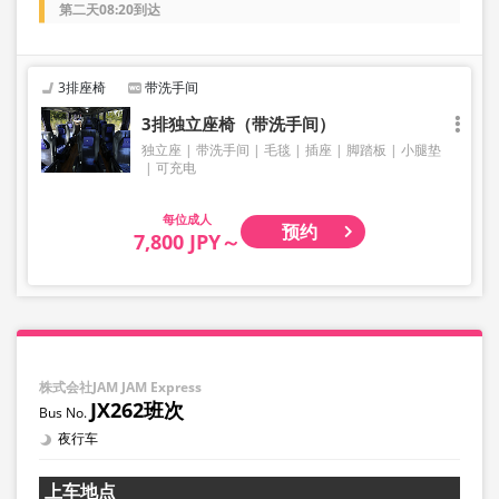
第二天08:20到达
3排座椅
带洗手间
3排独立座椅（带洗手间）
独立座
带洗手间
毛毯
插座
脚踏板
小腿垫
可充电
成人
预约
7,800 JPY～
株式会社JAM JAM Express
JX262班次
夜行车
上车地点