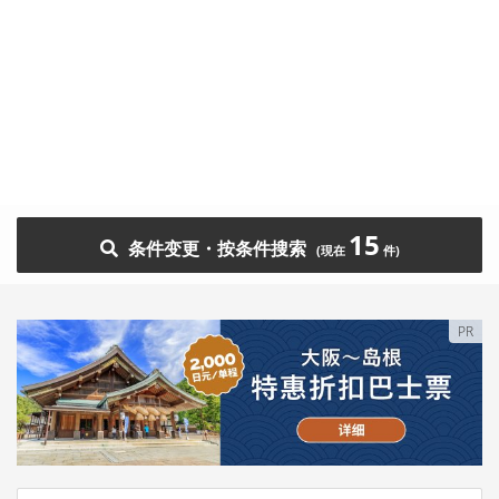
15
条件变更・按条件搜索
PR