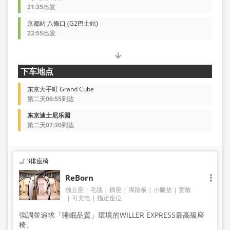
21:35出发
京都站 八條口 (G2巴士站)
22:55出发
下车地点
东京大手町 Grand Cube
第二天06:55到达
东京迪士尼乐园
第二天07:30到达
3排座椅
ReBorn
独立座
毛毯
插座
脚踏板
小腿垫
宽敞
可充电
指定座位
強調並追求「睡眠品質」環境的WILLER EXPRESS最高級座
椅。