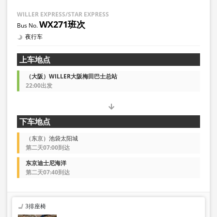
WILLER EXPRESS/STAR EXPRESS
WX271班次
夜行车
上车地点
（大阪）WILLER大阪梅田巴士总站
22:00出发
下车地点
（东京）池袋太阳城
第二天07:00到达
东京迪士尼海洋
第二天07:40到达
3排座椅