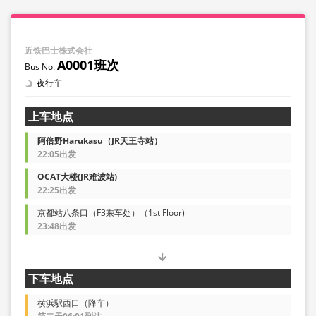
近铁巴士株式会社
A0001班次
夜行车
上车地点
阿倍野Harukasu（JR天王寺站）
22:05出发
OCAT大楼(JR难波站)
22:25出发
京都站八条口（F3乘车处）（1st Floor)
23:48出发
下车地点
横浜駅西口（降车）