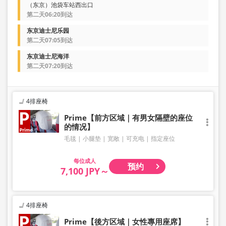
（东京）池袋车站西出口
第二天06:20到达
东京迪士尼乐园
第二天07:05到达
东京迪士尼海洋
第二天07:20到达
4排座椅
Prime【前方区域｜有男女隔壁的座位
的情况】
毛毯
小腿垫
宽敞
可充电
指定座位
成人
预约
7,100 JPY～
4排座椅
Prime【後方区域｜女性專用座席】