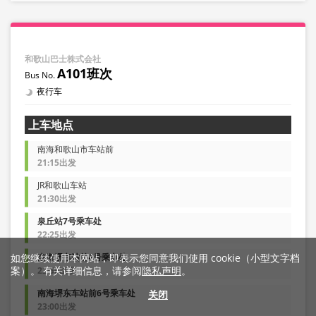
和歌山巴士株式会社
A101班次
夜行车
上车地点
南海和歌山市车站前
21:15出发
JR和歌山车站
21:30出发
泉丘站7号乘车处
22:25出发
南海堺车站前4号乘车处
如您继续使用本网站，即表示您同意我们使用 cookie（小型文字档
案）。 有关详细信息，请参阅
隐私声明
。
22:50出发
南海堺东车站前6号乘车处
关闭
23:00出发