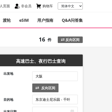
人页面
非会员
购物车
渡轮
eSIM
用户指南
Q&A问答集
16
件
反向区间
高速巴士、夜行巴士查询
出发地
反向区间
目的地
出发日期