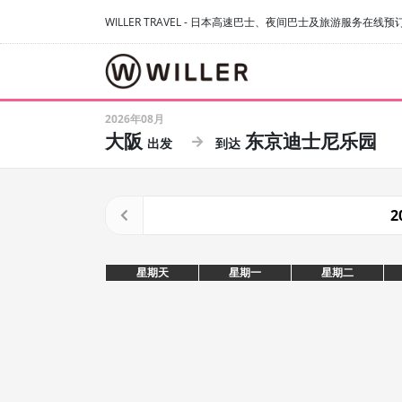
WILLER TRAVEL - 日本高速巴士、夜间巴士及旅游服务在线预
2026年08月
大阪
东京迪士尼乐园
2
星期天
星期一
星期二