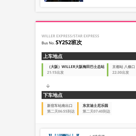
WILLER EXPRESS/STAR EXPRESS
SY252班次
上车地点
（大阪）WILLER大阪梅田巴士总站
京都站 八條口 
21:15出发
22:30出发
下车地点
新宿车站南出口
东京迪士尼乐园
第二天06:55到达
第二天07:40到达