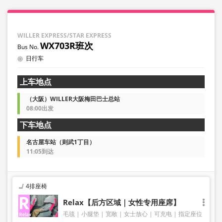
WILLER EXPRESS/STAR EXPRESS
WX703R班次
日行车
上车地点
（大阪）WILLER大阪梅田巴士总站
08:00出发
下车地点
名古屋车站（则武1丁目）
11:05到达
4排座椅
Relax【后方区域｜女性专用座席】
毛毯
小腿垫
宽敞
女士放心
可充电
指定座位