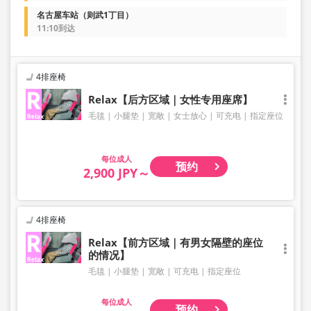
名古屋车站（则武1丁目）
11:10到达
4排座椅
Relax【后方区域｜女性专用座席】
毛毯
小腿垫
宽敞
女士放心
可充电
指定座位
成人
预约
2,900 JPY～
4排座椅
Relax【前方区域｜有男女隔壁的座位
的情况】
毛毯
小腿垫
宽敞
可充电
指定座位
成人
预约