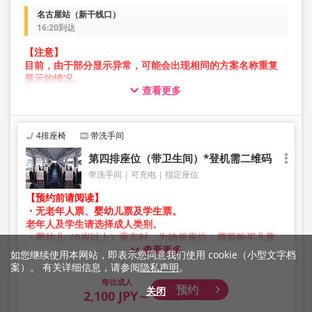
名古屋站（新干线口）
16:20到达
【注意】
目前，由于部分显示异常，可能会出现相同的方案名称重复
显示的情况。
查看更多
在此情况下，预约操作过程中可能会发生错误。
给您带来不便，敬请谅解。如出现错误提示，请从不同图片
的方案进行预约。
4排座椅
带洗手间
第四排座位（带卫生间）*登机需二维码
带洗手间
可充电
指定座位
【预约前请阅读】
・无老年人票、婴幼儿票及学生票。
老年人及学生请选择成人类别。
・婴幼儿（0岁以上）乘车时，为确保座位，需要购买儿童
查看更多
票。
如您继续使用本网站，即表示您同意我们使用 cookie（小型文字档
婴幼儿请选择儿童类别。
案）。 有关详细信息，请参阅
隐私声明
。
成人
预约
・凌晨1点至5点期间因系统维护，无法进行预约。
关闭
2,100 JPY～
・库存情况并非实时显示。