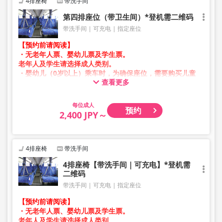
4排座椅
带洗手间
第四排座位（带卫生间）*登机需二维码
带洗手间
可充电
指定座位
【预约前请阅读】
・无老年人票、婴幼儿票及学生票。
老年人及学生请选择成人类别。
・婴幼儿（0岁以上）乘车时，为确保座位，需要购买儿童
查看更多
票。
婴幼儿请选择儿童类别。
成人
预约
・凌晨1点至5点期间因系统维护，无法进行预约。
2,400 JPY～
・库存情况并非实时显示。
※即使售罄，也可能仍显示剩余数量。
・价格会根据销售日期及班次随时变动。预约前请确认购买
时的销售价格。
4排座椅
带洗手间
・部分站点可能无法办理乘降服务。
4排座椅【带洗手间｜可充电】*登机需
二维码
带洗手间
可充电
指定座位
【预约前请阅读】
・无老年人票、婴幼儿票及学生票。
老年人及学生请选择成人类别。