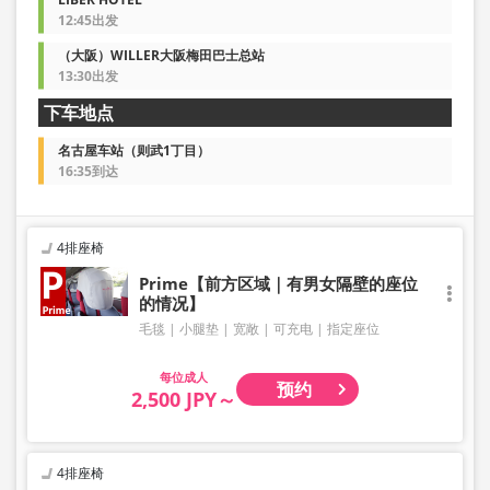
12:45出发
（大阪）WILLER大阪梅田巴士总站
13:30出发
下车地点
名古屋车站（则武1丁目）
16:35到达
4排座椅
Prime【前方区域｜有男女隔壁的座位
的情况】
毛毯
小腿垫
宽敞
可充电
指定座位
成人
预约
2,500 JPY～
4排座椅