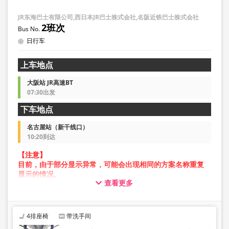
JR东海巴士有限公司,西日本JR巴士株式会社,名阪近铁巴士株式会社
2班次
日行车
上车地点
大阪站 JR高速BT
07:30出发
下车地点
名古屋站（新干线口）
10:20到达
【注意】
目前，由于部分显示异常，可能会出现相同的方案名称重复
显示的情况。
查看更多
在此情况下，预约操作过程中可能会发生错误。
给您带来不便，敬请谅解。如出现错误提示，请从不同图片
的方案进行预约。
4排座椅
带洗手间