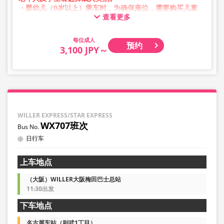
・婴幼儿（0岁以上）乘车时，为确保座位，需要购买儿童
查看更多
票。
婴幼儿请选择儿童类别。
成人
预约
・凌晨1点至5点期间因系统维护，无法进行预约。
3,100 JPY～
・库存情况并非实时显示。
※即使售罄，也可能仍显示剩余数量。
・价格会根据销售日期及班次随时变动。预约前请确认购买
时的销售价格。
・部分站点可能无法办理乘降服务。
WILLER EXPRESS/STAR EXPRESS
WX707班次
日行车
上车地点
（大阪）WILLER大阪梅田巴士总站
11:30出发
下车地点
名古屋车站（则武1丁目）