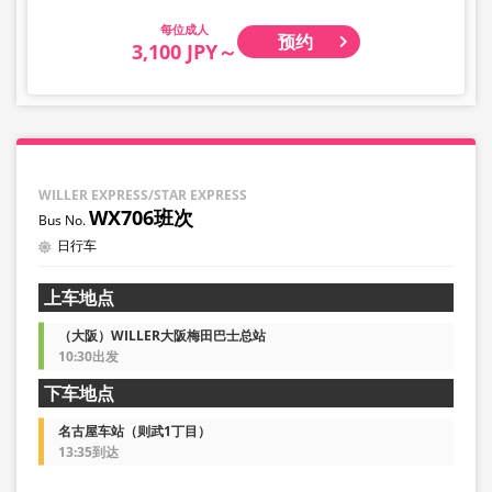
婴幼儿请选择儿童类别。
成人
预约
・凌晨1点至5点期间因系统维护，无法进行预约。
3,100 JPY～
・库存情况并非实时显示。
※即使售罄，也可能仍显示剩余数量。
・价格会根据销售日期及班次随时变动。预约前请确认购买
时的销售价格。
・部分站点可能无法办理乘降服务。
WILLER EXPRESS/STAR EXPRESS
WX706班次
日行车
上车地点
（大阪）WILLER大阪梅田巴士总站
10:30出发
下车地点
名古屋车站（则武1丁目）
13:35到达