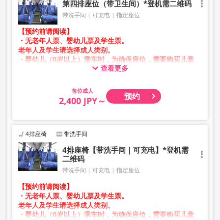
第四排座位（带卫生间）*登机需二维码
带洗手间
可充电
指定座位
【预约前请阅读】
・无老年人票、婴幼儿票及学生票。
老年人及学生请选择成人类别。
・婴幼儿（0岁以上）乘车时，为确保座位，需要购买儿童
查看更多
票。
婴幼儿请选择儿童类别。
成人
预约
・凌晨1点至5点期间因系统维护，无法进行预约。
2,400 JPY～
・库存情况并非实时显示。
※即使售罄，也可能仍显示剩余数量。
・价格会根据销售日期及班次随时变动。预约前请确认购买
时的销售价格。
4排座椅
带洗手间
・部分站点可能无法办理乘降服务。
4排座椅【带洗手间｜可充电】*登机需
二维码
带洗手间
可充电
指定座位
【预约前请阅读】
・无老年人票、婴幼儿票及学生票。
老年人及学生请选择成人类别。
・婴幼儿（0岁以上）乘车时，为确保座位，需要购买儿童