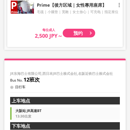
Prime【後方区域｜女性專用座席】
毛毯
小腿垫
宽敞
女士放心
可充电
指定座位
成人
预约
2,500 JPY～
JR东海巴士有限公司,西日本JR巴士株式会社,名阪近铁巴士株式会社
12班次
日行车
上车地点
大阪站 JR高速BT
13:30出发
下车地点