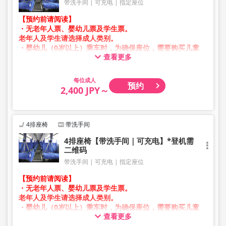
带洗手间
可充电
指定座位
【预约前请阅读】
・无老年人票、婴幼儿票及学生票。
老年人及学生请选择成人类别。
・婴幼儿（0岁以上）乘车时，为确保座位，需要购买儿童
查看更多
票。
婴幼儿请选择儿童类别。
成人
预约
・凌晨1点至5点期间因系统维护，无法进行预约。
2,400 JPY～
・库存情况并非实时显示。
※即使售罄，也可能仍显示剩余数量。
・价格会根据销售日期及班次随时变动。预约前请确认购买
时的销售价格。
4排座椅
带洗手间
・部分站点可能无法办理乘降服务。
4排座椅【带洗手间｜可充电】*登机需
二维码
带洗手间
可充电
指定座位
【预约前请阅读】
・无老年人票、婴幼儿票及学生票。
老年人及学生请选择成人类别。
・婴幼儿（0岁以上）乘车时，为确保座位，需要购买儿童
查看更多
票。