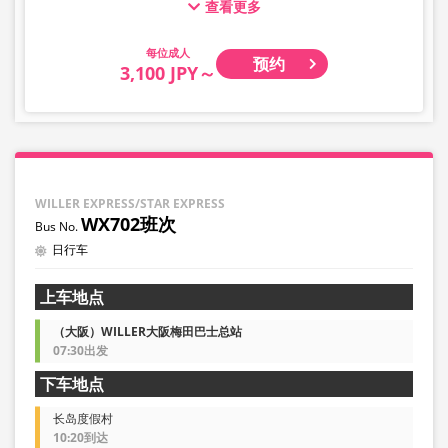
查看更多
票。
婴幼儿请选择儿童类别。
成人
预约
・凌晨1点至5点期间因系统维护，无法进行预约。
3,100 JPY～
・库存情况并非实时显示。
※即使售罄，也可能仍显示剩余数量。
・价格会根据销售日期及班次随时变动。预约前请确认购买
时的销售价格。
・部分站点可能无法办理乘降服务。
WILLER EXPRESS/STAR EXPRESS
WX702班次
日行车
上车地点
（大阪）WILLER大阪梅田巴士总站
07:30出发
下车地点
长岛度假村
10:20到达