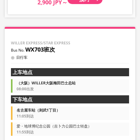
2,900 JPY～
WILLER EXPRESS/STAR EXPRESS
WX703班次
日行车
上车地点
（大阪）WILLER大阪梅田巴士总站
08:00出发
下车地点
名古屋车站（则武1丁目）
11:05到达
爱・地球博纪念公园（吉卜力公园巴士转盘）
11:55到达