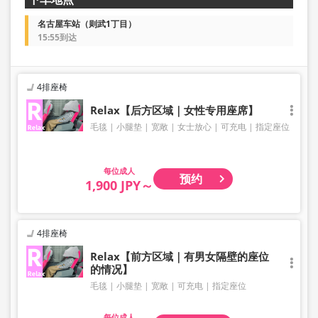
名古屋车站（则武1丁目）
15:55到达
4排座椅
Relax【后方区域｜女性专用座席】
毛毯
小腿垫
宽敞
女士放心
可充电
指定座位
成人
预约
1,900 JPY～
4排座椅
Relax【前方区域｜有男女隔壁的座位
的情况】
毛毯
小腿垫
宽敞
可充电
指定座位
成人