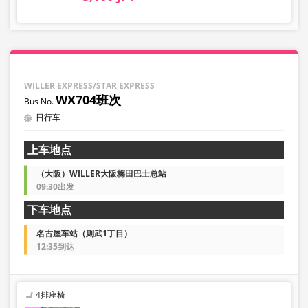
・库存情况并非实时显示。
※即使售罄，也可能仍显示剩余数量。
・价格会根据销售日期及班次随时变动。预约前请确认购买
时的销售价格。
・部分站点可能无法办理乘降服务。
WILLER EXPRESS/STAR EXPRESS
WX704班次
日行车
上车地点
（大阪）WILLER大阪梅田巴士总站
09:30出发
下车地点
名古屋车站（则武1丁目）
12:35到达
4排座椅