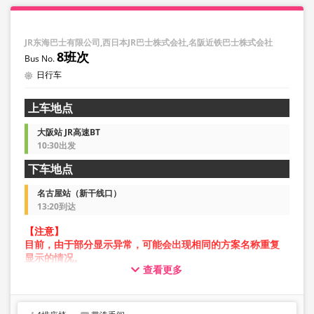
JR东海巴士有限公司,西日本JR巴士株式会社,名阪近铁巴士株式会社
8班次
日行车
上车地点
大阪站 JR高速BT
10:30出发
下车地点
名古屋站（新干线口）
13:20到达
【注意】
目前，由于部分显示异常，可能会出现相同的方案名称重复
显示的情况。
查看更多
在此情况下，预约操作过程中可能会发生错误。
给您带来不便，敬请谅解。如出现错误提示，请从不同图片
的方案进行预约。