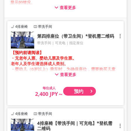
显示的情况。
查看更多
在此情况下，预约操作过程中可能会发生错误。
给您带来不便，敬请谅解。如出现错误提示，请从不同图片
的方案进行预约。
4排座椅
带洗手间
第四排座位（带卫生间）*登机需二维码
带洗手间
可充电
指定座位
【预约前请阅读】
・无老年人票、婴幼儿票及学生票。
老年人及学生请选择成人类别。
・婴幼儿（0岁以上）乘车时，为确保座位，需要购买儿童
查看更多
票。
婴幼儿请选择儿童类别。
成人
预约
・凌晨1点至5点期间因系统维护，无法进行预约。
2,400 JPY～
・库存情况并非实时显示。
※即使售罄，也可能仍显示剩余数量。
・价格会根据销售日期及班次随时变动。预约前请确认购买
时的销售价格。
4排座椅
带洗手间
・部分站点可能无法办理乘降服务。
4排座椅【带洗手间｜可充电】*登机需
二维码