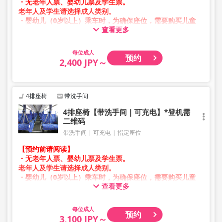
・无老年人票、婴幼儿票及学生票。
老年人及学生请选择成人类别。
・婴幼儿（0岁以上）乘车时，为确保座位，需要购买儿童
查看更多
票。
婴幼儿请选择儿童类别。
成人
预约
・凌晨1点至5点期间因系统维护，无法进行预约。
2,400 JPY～
・库存情况并非实时显示。
※即使售罄，也可能仍显示剩余数量。
・价格会根据销售日期及班次随时变动。预约前请确认购买
时的销售价格。
4排座椅
带洗手间
・部分站点可能无法办理乘降服务。
4排座椅【带洗手间｜可充电】*登机需
二维码
带洗手间
可充电
指定座位
【预约前请阅读】
・无老年人票、婴幼儿票及学生票。
老年人及学生请选择成人类别。
・婴幼儿（0岁以上）乘车时，为确保座位，需要购买儿童
查看更多
票。
婴幼儿请选择儿童类别。
成人
预约
・凌晨1点至5点期间因系统维护，无法进行预约。
3,100 JPY～