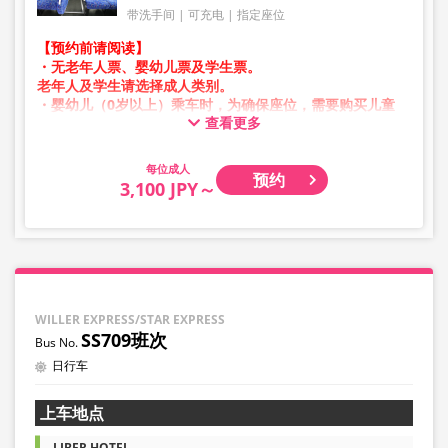
带洗手间
可充电
指定座位
【预约前请阅读】
・无老年人票、婴幼儿票及学生票。
老年人及学生请选择成人类别。
・婴幼儿（0岁以上）乘车时，为确保座位，需要购买儿童
查看更多
票。
婴幼儿请选择儿童类别。
成人
预约
・凌晨1点至5点期间因系统维护，无法进行预约。
3,100 JPY～
・库存情况并非实时显示。
※即使售罄，也可能仍显示剩余数量。
・价格会根据销售日期及班次随时变动。预约前请确认购买
时的销售价格。
・部分站点可能无法办理乘降服务。
WILLER EXPRESS/STAR EXPRESS
SS709班次
日行车
上车地点
LIBER HOTEL