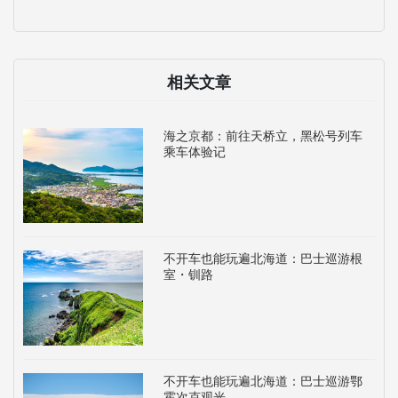
相关文章
海之京都：前往天桥立，黑松号列车
乘车体验记
不开车也能玩遍北海道：巴士巡游根
室・钏路
不开车也能玩遍北海道：巴士巡游鄂
霍次克观光