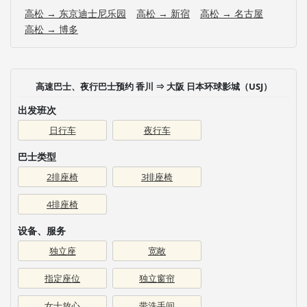
高松 → 东京迪士尼乐园
高松 → 新宿
高松 → 名古屋
高松 → 博多
高速巴士、夜行巴士预约 香川 ⇒ 大阪 日本环球影城（USJ）
出发班次
日行车
夜行车
巴士类型
2排座椅
3排座椅
4排座椅
设备、服务
独立座
宽敞
指定座位
独立窗帘
女士放心
带洗手间