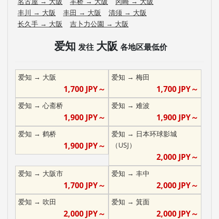
名古屋
→
大阪
丰桥
→
大阪
冈崎
→
大阪
丰川
→
大阪
丰田
→
大阪
清须
→
大阪
长久手
→
大阪
吉卜力公園
→
大阪
爱知
大阪
发往
各地区最低价
爱知
→
大阪
爱知
→
梅田
1,700
JPY～
1,700
JPY～
爱知
→
心斋桥
爱知
→
难波
1,900
JPY～
1,900
JPY～
爱知
→
鹤桥
爱知
→
日本环球影城
1,900
JPY～
（USJ）
2,000
JPY～
爱知
→
大阪市
爱知
→
丰中
1,700
JPY～
2,000
JPY～
爱知
→
吹田
爱知
→
箕面
2,000
JPY～
2,000
JPY～