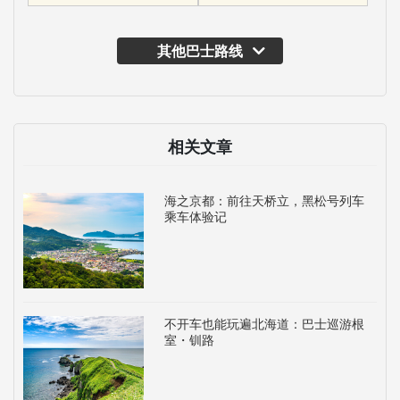
其他巴士路线
相关文章
海之京都：前往天桥立，黑松号列车
乘车体验记
不开车也能玩遍北海道：巴士巡游根
室・钏路