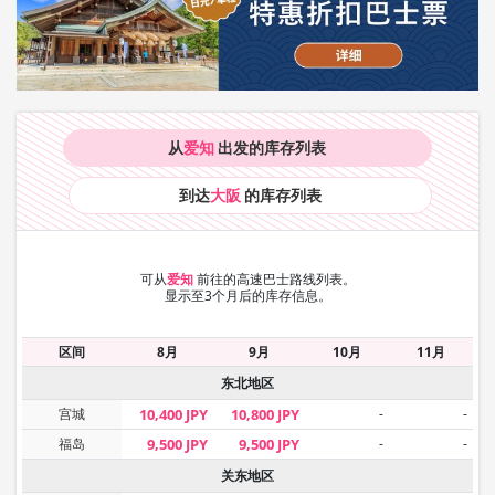
从
爱知
出发的库存
列表
到达
大阪
的库存
列表
可从
爱知
前往的高速巴士路线列表。
显示至3个月后的库存信息。
区间
8月
9月
10月
11月
东北地区
宫城
10,400 JPY
10,800 JPY
-
-
福岛
9,500 JPY
9,500 JPY
-
-
关东地区