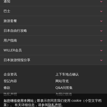
通知
巴士
旅游套餐
日本自由行攻略
用户指南
WILLER会员
日本旅游情报分享
企业资讯
上下车地点确认
登記內容
网站导览
條款
Q&A问答集
隐私声明
与我们联络
如您继续使用本网站，即表示您同意我们使用 cookie（小型文字档
基於特定商業交易法之表示
案）。 有关详细信息，请参阅
隐私声明
。