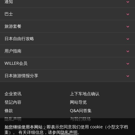
通知
巴士
旅游套餐
日本自由行攻略
用户指南
WILLER会员
日本旅游情报分享
企业资讯
上下车地点确认
登記內容
网站导览
條款
Q&A问答集
隐私声明
与我们联络
如您继续使用本网站，即表示您同意我们使用 cookie（小型文字档
基於特定商業交易法之表示
案）。 有关详细信息，请参阅
隐私声明
。