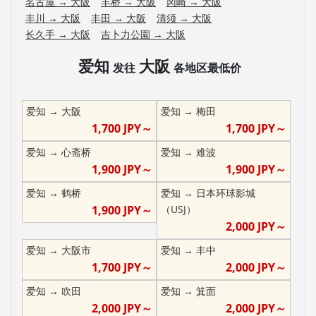
名古屋
→
大阪
丰桥
→
大阪
冈崎
→
大阪
丰川
→
大阪
丰田
→
大阪
清须
→
大阪
长久手
→
大阪
吉卜力公園
→
大阪
爱知
大阪
发往
各地区最低价
爱知
→
大阪
爱知
→
梅田
1,700
JPY～
1,700
JPY～
爱知
→
心斋桥
爱知
→
难波
1,900
JPY～
1,900
JPY～
爱知
→
鹤桥
爱知
→
日本环球影城
1,900
JPY～
（USJ）
2,000
JPY～
爱知
→
大阪市
爱知
→
丰中
1,700
JPY～
2,000
JPY～
爱知
→
吹田
爱知
→
箕面
2,000
JPY～
2,000
JPY～