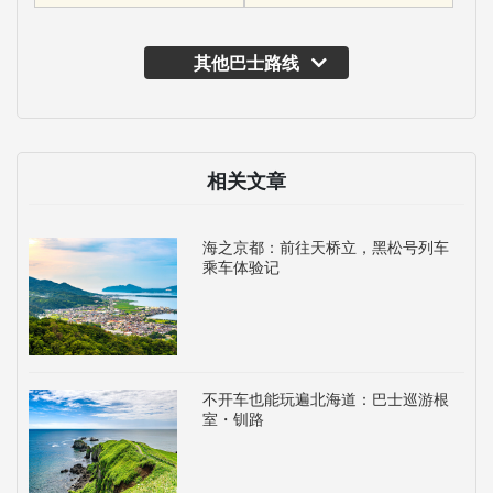
其他巴士路线
相关文章
海之京都：前往天桥立，黑松号列车
乘车体验记
不开车也能玩遍北海道：巴士巡游根
室・钏路