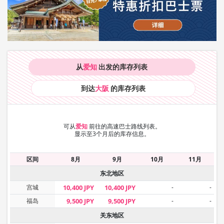
从
爱知
出发的库存
列表
到达
大阪
的库存
列表
可从
爱知
前往的高速巴士路线列表。
显示至3个月后的库存信息。
区间
8月
9月
10月
11月
东北地区
宫城
10,400 JPY
10,400 JPY
-
-
福岛
9,500 JPY
9,500 JPY
-
-
关东地区