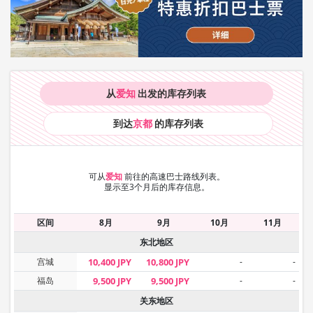
从
爱知
出发的库存
列表
到达
京都
的库存
列表
可从
爱知
前往的高速巴士路线列表。
显示至3个月后的库存信息。
区间
8月
9月
10月
11月
东北地区
宫城
10,400 JPY
10,800 JPY
-
-
福岛
9,500 JPY
9,500 JPY
-
-
关东地区