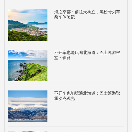
海之京都：前往天桥立，黑松号列车
乘车体验记
不开车也能玩遍北海道：巴士巡游根
室・钏路
不开车也能玩遍北海道：巴士巡游鄂
霍次克观光