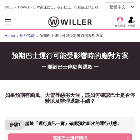
WILLER TRAVEL - 日本高速巴士、夜行巴士、行程線上預訂站
個人頁面
非會員
Home
用戶指南
預期巴士運行可能受影響時的應對方案
預期巴士運行可能受影響時的應對方案
ー 關於巴士停駛與退款 ー
如果預期有颱風、大雪等惡劣天候，該如何確認巴士是否停
駛以及辦理退款手續？
請於「運行資訊一覽」確認預約班次的運行狀態。
步驟1
高速巴士運行情況