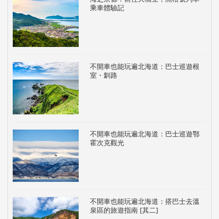
乘車體驗記
不開車也能玩遍北海道：巴士巡遊根
室・釧路
不開車也能玩遍北海道：巴士巡遊鄂
霍次克觀光
不開車也能玩遍北海道：搭巴士去溫
泉區的旅遊指南 [其二]