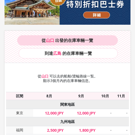
從
山口
出發的在庫車輛
一覽
到達
広島
的在庫車輛
一覽
從
山口
可以去的船舶/渡輪路線一覧。
顯示3個月內的在庫車輛信息。
区間
8月
9月
10月
11月
関東地區
東京
12,000 JPY
12,000 JPY
-
-
九州地區
福岡
2,500 JPY
1,800 JPY
-
-