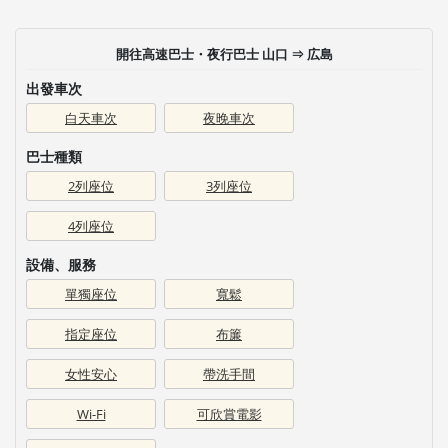
開往高速巴士・夜行巴士 山口 ⇒ 広島
出發車次
白天車次
夜晚車次
巴士種類
2列座位
3列座位
4列座位
設備、服務
單獨座位
寬鬆
指定座位
布簾
女性安心
帶洗手間
Wi-Fi
可欣賞電影