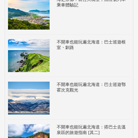
乘車體驗記
不開車也能玩遍北海道：巴士巡遊根
室・釧路
不開車也能玩遍北海道：巴士巡遊鄂
霍次克觀光
不開車也能玩遍北海道：搭巴士去溫
泉區的旅遊指南 [其二]