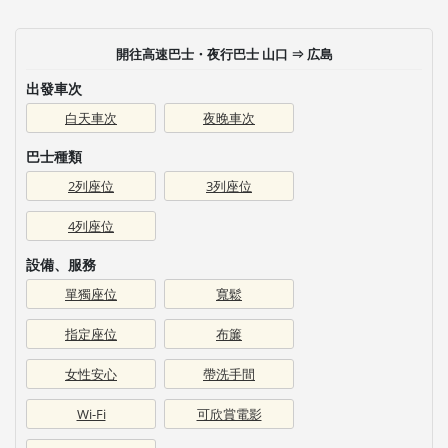
開往高速巴士・夜行巴士 山口 ⇒ 広島
出發車次
白天車次
夜晚車次
巴士種類
2列座位
3列座位
4列座位
設備、服務
單獨座位
寬鬆
指定座位
布簾
女性安心
帶洗手間
Wi-Fi
可欣賞電影