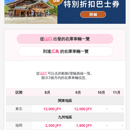
從
山口
出發的在庫車輛
一覽
到達
広島
的在庫車輛
一覽
從
山口
可以去的船舶/渡輪路線一覧。
顯示3個月內的在庫車輛信息。
区間
8月
9月
10月
11月
関東地區
東京
12,000 JPY
12,000 JPY
-
-
九州地區
福岡
2,500 JPY
1,800 JPY
-
-