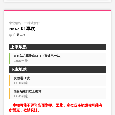
東北急行巴士株式會社
01車次
白天車次
上車地點
東京站八重洲南口（JR高速巴士站）
08:00出發
下車地點
廣瀨通41號
13:30到達
仙台站東口巴士總站
13:35到達
・車輛可能不經預告而變更。因此，座位或座椅設備可能有
所變更，敬請見諒。