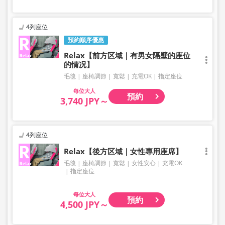
4列座位
預約順序優惠
Relax【前方区域｜有男女隔壁的座位
的情况】
毛毯
座椅調節
寬鬆
充電OK
指定座位
大人
預約
3,740 JPY～
4列座位
Relax【後方区域｜女性專用座席】
毛毯
座椅調節
寬鬆
女性安心
充電OK
指定座位
大人
預約
4,500 JPY～