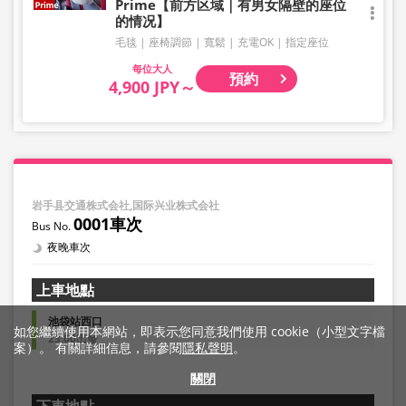
Prime【前方区域｜有男女隔壁的座位
的情况】
毛毯
座椅調節
寬鬆
充電OK
指定座位
大人
預約
4,900 JPY～
岩手县交通株式会社,国际兴业株式会社
0001車次
夜晚車次
上車地點
池袋站西口
如您繼續使用本網站，即表示您同意我們使用 cookie（小型文字檔
23:00出發
案）。 有關詳細信息，請參閱
隱私聲明
。
關閉
下車地點