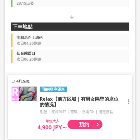
23:15出發
下車地點
南相馬巴士總站
次日04:30到達
仙台站西口
次日06:20到達
4列座位
預約順序優惠
Relax【前方区域｜有男女隔壁的座位
的情况】
毛毯
座椅調節
寬鬆
充電OK
指定座位
大人
預約
4,900 JPY～