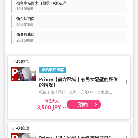
福島車站西出口圓環 24號站牌
18:10到達
仙台站西口
20:00到達
仙台站東口
20:15到達
4列座位
預約順序優惠
Prime【前方区域｜有男女隔壁的座位
的情况】
毛毯
座椅調節
寬鬆
充電OK
指定座位
大人
預約
3,500 JPY～
4列座位
Prime【後方区域｜女性專用座席】