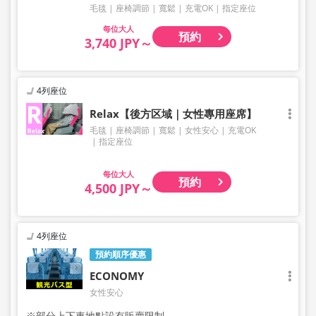
毛毯
座椅調節
寬鬆
充電OK
指定座位
大人
預約
3,740 JPY～
4列座位
Relax【後方区域｜女性專用座席】
毛毯
座椅調節
寬鬆
女性安心
充電OK
指定座位
大人
預約
4,500 JPY～
4列座位
預約順序優惠
ECONOMY
女性安心
※部分上下車地點設有販賣限制。