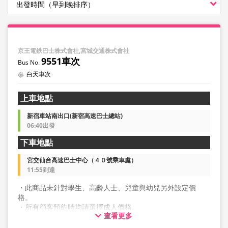
京王電鉄巴士株式會社,宮城交通株式會社
9551車次
白天車次
上車地點
新宿車站南出口(新宿高速巴士總站)
06:40出發
下車地點
宮交仙台高速巴士中心（４０號乘車處）
11:55到達
・此商品未針對學生、高齡人士、兒童與幼兒另外設定價
格。
・所有顧客預約時均請選擇成人價格。
查看更多
・雙座一人使用座位』白天班車需另加1,000日圓，夜間班車
需另加1,500日圓。