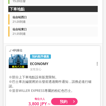
15:20出發
下車地點
仙台站西口
21:20到達
仙台站東口
21:35到達
4列座位
預約順序優惠
ECONOMY
女性安心
※部分上下車地點設有販賣限制。
※巴士車次編號將於出發前透過郵件通知，請務必進行確
認。
※並非WILLER EXPRESS專屬的粉紅色巴士。
大人
預約
3,800 JPY～