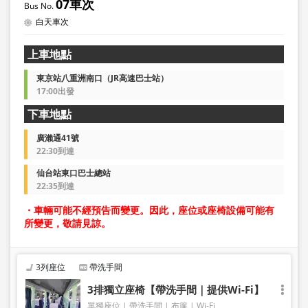
07車次
白天車次
上車地點
東京站八重洲南口（JR高速巴士站）
17:00出發
下車地點
廣瀨通41號
22:30到達
仙台站東口巴士總站
22:35到達
・車輛可能不經預告而變更。因此，座位或座椅設備可能有
所變更，敬請見諒。
3列座位
帶洗手間
3排獨立座椅【帶洗手間｜提供Wi-Fi】
單獨座位
帶洗手間
布簾
Wi-Fi