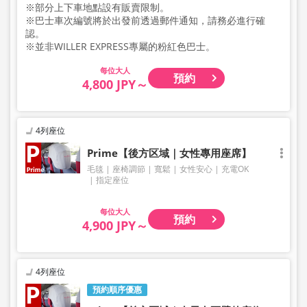
※部分上下車地點設有販賣限制。
※巴士車次編號將於出發前透過郵件通知，請務必進行確
認。
※並非WILLER EXPRESS專屬的粉紅色巴士。
大人
預約
4,800 JPY～
4列座位
Prime【後方区域｜女性專用座席】
毛毯
座椅調節
寬鬆
女性安心
充電OK
指定座位
大人
預約
4,900 JPY～
4列座位
預約順序優惠