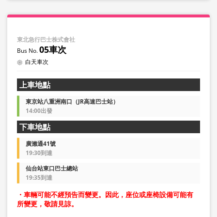
東北急行巴士株式會社
05車次
白天車次
上車地點
東京站八重洲南口（JR高速巴士站）
14:00出發
下車地點
廣瀨通41號
19:30到達
仙台站東口巴士總站
19:35到達
・車輛可能不經預告而變更。因此，座位或座椅設備可能有
所變更，敬請見諒。