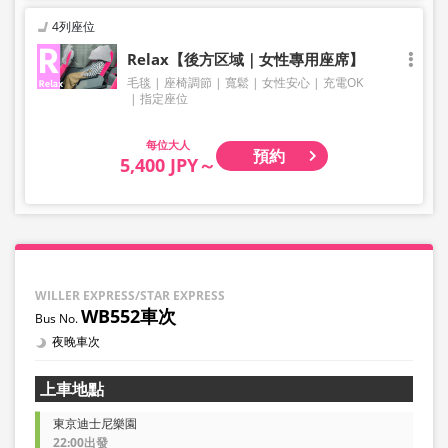
4列座位
Relax【後方区域｜女性專用座席】
毛毯
座椅調節
寬鬆
女性安心
充電OK
指定座位
大人
預約
5,400 JPY～
WILLER EXPRESS/STAR EXPRESS
WB552車次
夜晚車次
上車地點
東京迪士尼樂園
22:00出發