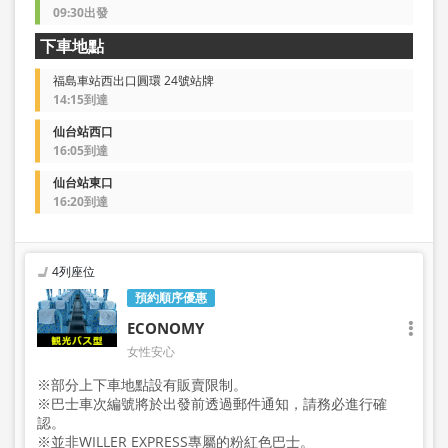
09:30出發
下車地點
福島車站西出口圓環 24號站牌
14:15到達
仙台站西口
16:05到達
仙台站東口
16:20到達
4列座位
預約順序優惠
ECONOMY
女性安心
※部分上下車地點設有販賣限制。
※巴士車次編號將於出發前透過郵件通知，請務必進行確
認。
※並非WILLER EXPRESS專屬的粉紅色巴士。