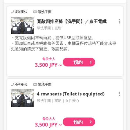
4列座位
帶洗手間
寬敞四排座椅【洗手間】／京王電鐵
帶洗手間
寬鬆
・充電設備因車輛而異，提供USB型或插座型。
・因加班車或車輛維修等因素，車輛及座位規格可能於未事
先通知的情況下變更。敬請見諒。
大人
預約
3,500 JPY～
4列座位
帶洗手間
4 row seats (Toilet is equipted)
帶洗手間
寬鬆
女性安心
大人
預約
3,500 JPY～