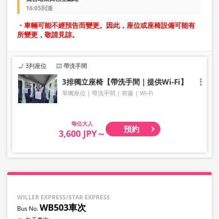
16:05到達
・車輛可能不經預告而變更。因此，座位或座椅設備可能有
所變更，敬請見諒。
3列座位
帶洗手間
3排獨立座椅【帶洗手間｜提供Wi-Fi】
單獨座位
帶洗手間
布簾
Wi-Fi
大人
預約
3,600 JPY～
WILLER EXPRESS/STAR EXPRESS
WB503車次