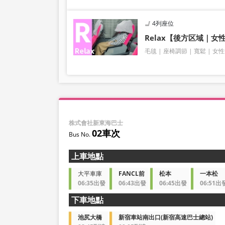
4列座位
Relax【後方区域｜女
毛毯
座椅調節
寬鬆
女性
株式會社新東海巴士
02車次
上車地點
大平車庫
FANCL前
松本
一本松
06:35出發
06:43出發
06:45出發
06:51出
下車地點
池尻大橋
新宿車站南出口(新宿高速巴士總站)