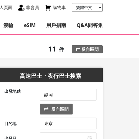
人頁面
非會員
購物車
渡輪
eSIM
用戶指南
Q&A問答集
11
件
反向區間
高速巴士・夜行巴士搜索
出發地點
反向區間
目的地
出發日