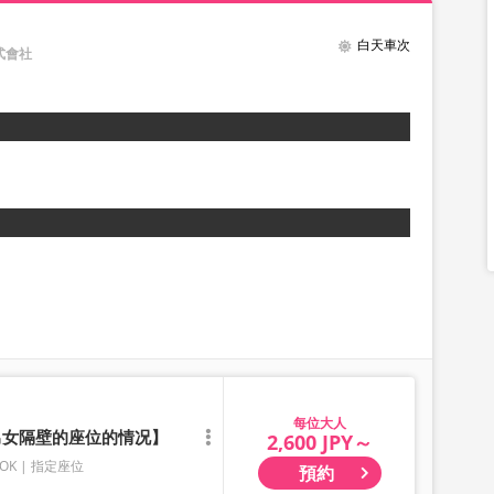
白天車次
式會社
大人
有男女隔壁的座位的情况】
2,600 JPY～
OK
指定座位
預約