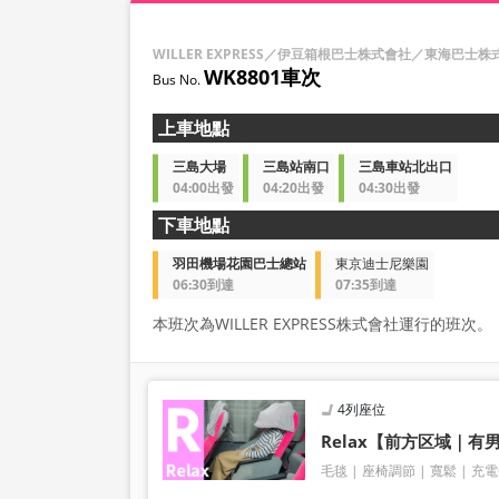
WILLER EXPRESS／伊豆箱根巴士株式會社／東海巴士株
WK8801車次
上車地點
三島大場
三島站南口
三島車站北出口
04:00出發
04:20出發
04:30出發
下車地點
羽田機場花園巴士總站
東京迪士尼樂園
06:30到達
07:35到達
本班次為WILLER EXPRESS株式會社運行的班次。
4列座位
Relax【前方区域｜
毛毯
座椅調節
寬鬆
充電