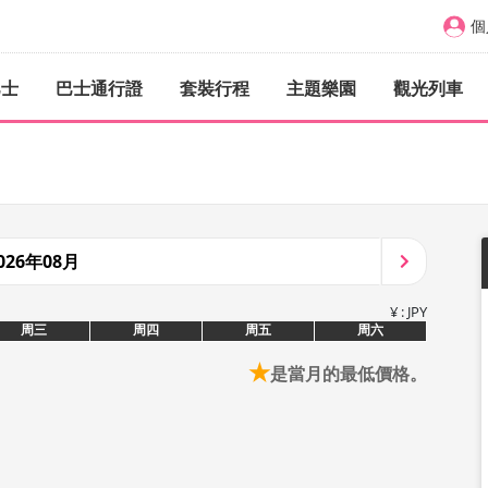
個
巴士
巴士通行證
套裝行程
主題樂園
觀光列車
026年08月
¥ : JPY
周三
周四
周五
周六
★
是當月的最低價格。