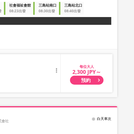
社會福祉會館
三島站南口
三島站北口
發
08:23出發
08:30出發
08:40出發
大人
2,300 JPY～
預約
白天車次
式會社