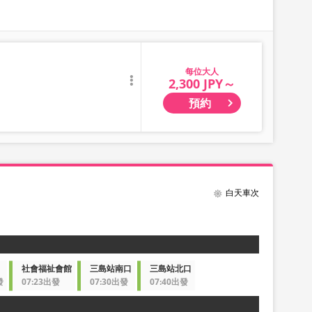
大人
2,300 JPY～
預約
白天車次
社會福祉會館
三島站南口
三島站北口
發
07:23出發
07:30出發
07:40出發