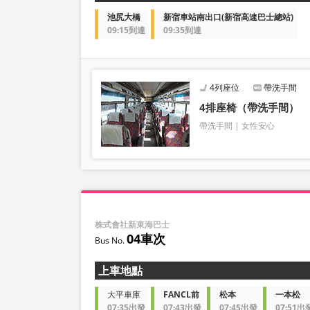
池尻大橋
新宿車站南出口(新宿高速巴士總站)
09:15到達
09:35到達
4列座位
帶洗手間
4排座椅（帶洗手間）
帶洗手間
女性安心
株式會社新東海巴士
04車次
上車地點
大平車庫
FANCL前
松本
一本松
07:35出發
07:43出發
07:45出發
07:51出