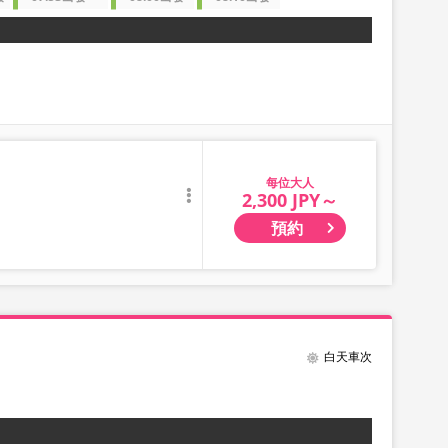
大人
2,300 JPY～
預約
白天車次