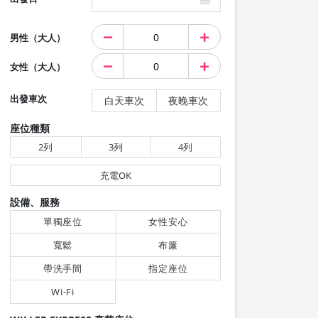
男性（大人）
女性（大人）
出發車次
白天車次
夜晚車次
座位種類
2列
3列
4列
充電OK
設備、服務
單獨座位
女性安心
寬鬆
布簾
帶洗手間
指定座位
Wi-Fi