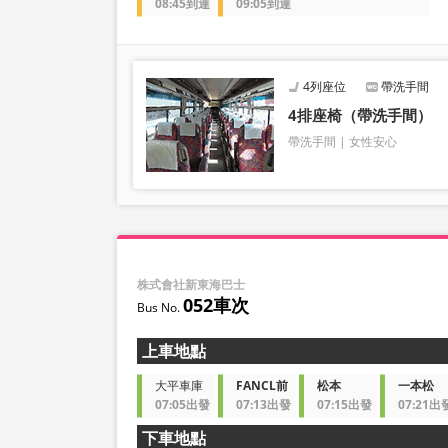
08:45到達
09:05到達
4列座位
帶洗手間
4排座椅（帶洗手間）
帶洗手間
女性安心
株式會社新東海巴士
052車次
上車地點
大平車庫
FANCL前
松本
一本松
07:05出發
07:13出發
07:15出發
07:21出
下車地點