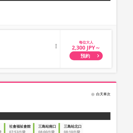
大人
2,300 JPY～
預約
白天車次
社會福祉會館
三島站南口
三島站北口
發
07:53出發
08:00出發
08:10出發