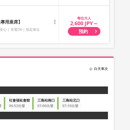
大人
性專用座席】
2,600 JPY～
安心
充電OK
指定座位
預約
白天車次
社會福祉會館
三島站南口
三島站北口
發
06:53出發
07:00出發
07:10出發