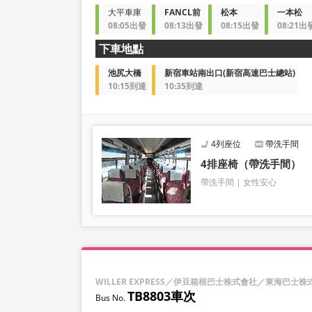
大平車庫
FANCL前
松本
一本松
08:05出發
08:13出發
08:15出發
08:21出
下車地點
池尻大橋
新宿車站南出口(新宿高速巴士總站)
10:15到達
10:35到達
4列座位
帶洗手間
4排座椅（帶洗手間）
帶洗手間
女性安心
WILLER EXPRESS／伊豆箱根巴士株式會社／東海巴士株
TB8803車次