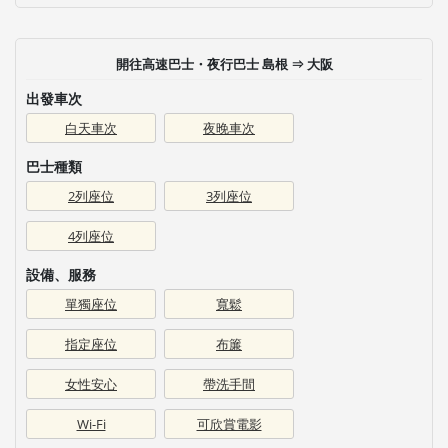
開往高速巴士・夜行巴士 島根 ⇒ 大阪
出發車次
白天車次
夜晚車次
巴士種類
2列座位
3列座位
4列座位
設備、服務
單獨座位
寬鬆
指定座位
布簾
女性安心
帶洗手間
Wi-Fi
可欣賞電影