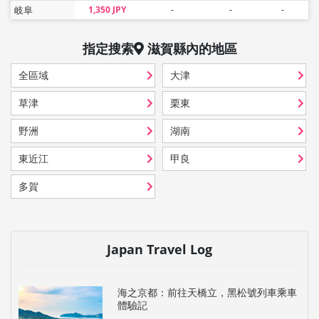
岐阜
1,350 JPY
-
-
-
指定搜索
滋賀縣
內的地區
全區域
大津
草津
栗東
野洲
湖南
東近江
甲良
多賀
Japan Travel Log
海之京都：前往天橋立，黑松號列車乘車
體驗記