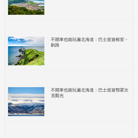
不開車也能玩遍北海道：巴士巡遊根室・
釧路
不開車也能玩遍北海道：巴士巡遊鄂霍次
克觀光