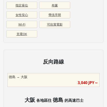
指定座位
布簾
女性安心
帶洗手間
Wi-Fi
可欣賞電影
充電OK
反向路線
徳島
→
大阪
3,040
JPY～
大阪
徳島
各地區往
的高速巴士