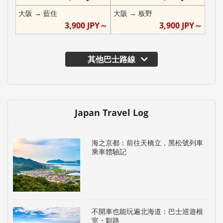
大阪
→
藍住
大阪
→
板野
3,900
JPY～
3,900
JPY～
其他巴士路線
Japan Travel Log
海之京都：前往天橋立，黑松號列車
乘車體驗記
不開車也能玩遍北海道：巴士巡遊根
室・釧路