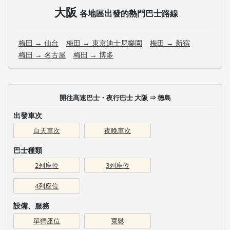
大阪
各地區出發的熱門巴士路線
梅田 → 仙台
梅田 → 東京迪士尼樂園
梅田 → 新宿
梅田 → 名古屋
梅田 → 博多
開往高速巴士・夜行巴士 大阪 ⇒ 徳島
出發車次
白天車次
夜晚車次
巴士種類
2列座位
3列座位
4列座位
設備、服務
單獨座位
寬鬆