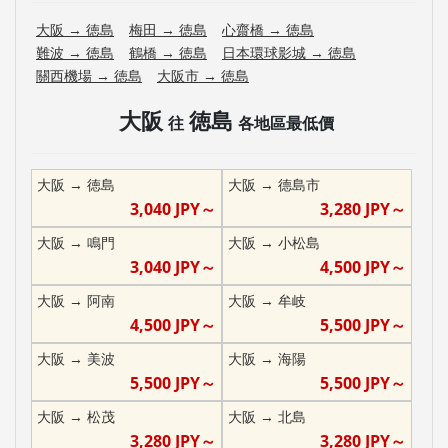
大阪
→
徳島
梅田
→
徳島
心齋橋
→
徳島
難波
→
徳島
鶴橋
→
徳島
日本環球影城
→
徳島
關西機場
→
徳島
大阪市
→
徳島
大阪
徳島
往
各地區最低價
大阪
→
徳島
大阪
→
德島市
3,040
JPY～
3,280
JPY～
大阪
→
鳴門
大阪
→
小松島
3,040
JPY～
4,500
JPY～
大阪
→
阿南
大阪
→
牟岐
4,500
JPY～
5,500
JPY～
大阪
→
美波
大阪
→
海陽
5,500
JPY～
5,500
JPY～
大阪
→
松茂
大阪
→
北島
3,280
JPY～
3,280
JPY～