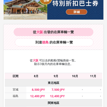
從
大阪
出發的在庫車輛
一覽
到達
徳島
的在庫車輛
一覽
從
大阪
可以去的船舶/渡輪路線一覧。
顯示3個月內的在庫車輛信息。
区間
8月
9月
10月
11月
東北地區
宮城
8,500 JPY
7,500 JPY
-
-
福島
12,400 JPY
12,400 JPY
-
-
関東地區