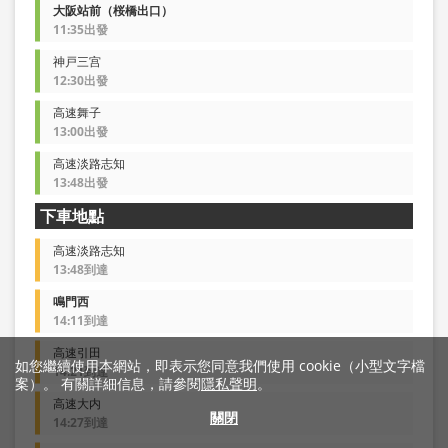
大阪站前（桜橋出口）
11:35出發
神戸三宫
12:30出發
高速舞子
13:00出發
高速淡路志知
13:48出發
下車地點
高速淡路志知
13:48到達
鳴門西
14:11到達
高速引田
如您繼續使用本網站，即表示您同意我們使用 cookie（小型文字檔
14:21到達
案）。 有關詳細信息，請參閱
隱私聲明
。
高速大内
關閉
14:27到達