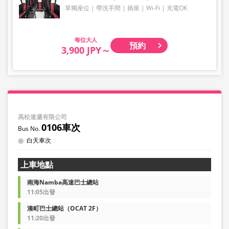
單獨座位
帶洗手間
插座
Wi-Fi
充電OK
大人
預約
3,900 JPY～
高松速遞有限公司
0106車次
白天車次
上車地點
南海Namba高速巴士總站
11:05出發
湊町巴士總站（OCAT 2F）
11:20出發