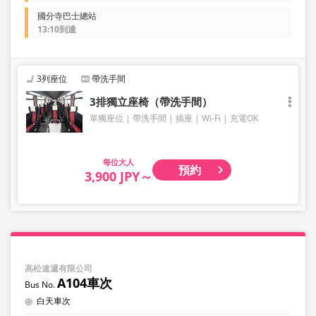
國分寺巴士總站
13:10到達
3列座位
帶洗手間
3排獨立座椅（帶洗手間）
單獨座位
帶洗手間
插座
Wi-Fi
充電OK
大人
預約
3,900 JPY～
高松速遞有限公司
A104車次
白天車次