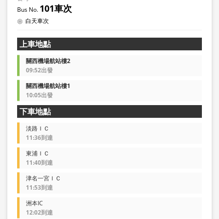
101車次
白天車次
上車地點
關西機場航站樓2
09:52出發
關西機場航站樓1
10:05出發
下車地點
淡路ＩＣ
11:36到達
東浦ＩＣ
11:40到達
津名一宮ＩＣ
11:53到達
洲本IC
12:02到達