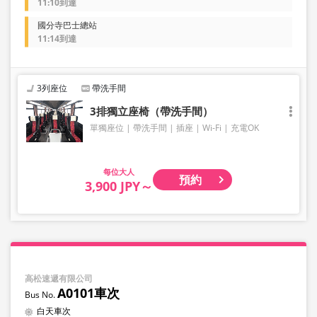
11:10到達
國分寺巴士總站
11:14到達
3列座位
帶洗手間
3排獨立座椅（帶洗手間）
單獨座位
帶洗手間
插座
Wi-Fi
充電OK
大人
預約
3,900 JPY～
高松速遞有限公司
A0101車次
白天車次